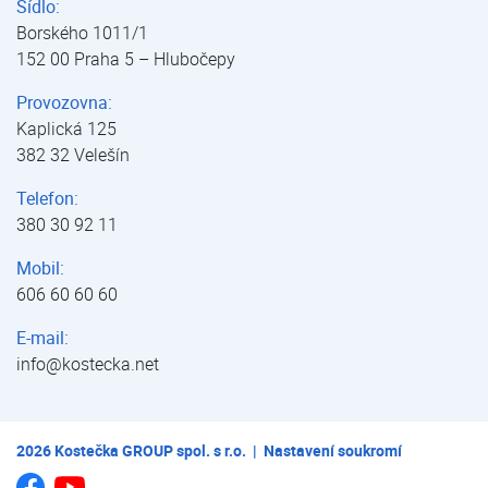
Sídlo:
Borského 1011/1
152 00 Praha 5 – Hlubočepy
Provozovna:
Kaplická 125
382 32 Velešín
Telefon:
380 30 92 11
Mobil:
606 60 60 60
E-mail:
info@kostecka.net
2026
Kostečka GROUP spol. s r.o.
|
Nastavení soukromí
Jsme na Youtube
Jsme na Facebooku