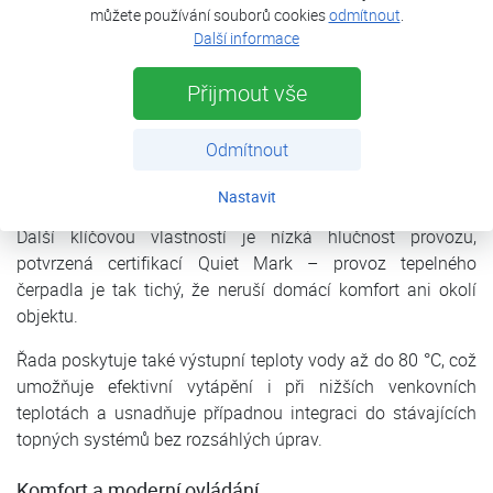
můžete používání souborů cookies
odmítnout
.
pokrývala potřeby moderních domů — od novostaveb po
Další informace
rekonstrukce. Díky použití chladiva R290 s nízkým
potenciálem globálního oteplování je provoz šetrný k
Přijmout vše
životnímu prostředí, aniž by se snižovala účinnost.
Midea Nature se může pochlubit energetickou třídou A+++
Odmítnout
při běžných topných teplotách vody, což se přímo promítá
do nižší spotřeby energie a dlouhodobých úspor.
Nastavit
Další klíčovou vlastností je nízká hlučnost provozu,
potvrzená certifikací Quiet Mark – provoz tepelného
čerpadla je tak tichý, že neruší domácí komfort ani okolí
objektu.
Řada poskytuje také výstupní teploty vody až do 80 °C, což
umožňuje efektivní vytápění i při nižších venkovních
teplotách a usnadňuje případnou integraci do stávajících
topných systémů bez rozsáhlých úprav.
Komfort a moderní ovládání