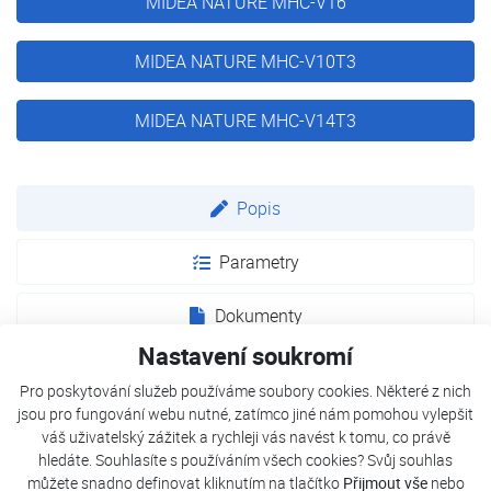
MIDEA NATURE MHC-V16
MIDEA NATURE MHC-V10T3
MIDEA NATURE MHC-V14T3
Popis
Parametry
Dokumenty
Nastavení soukromí
Midea Nature – energeticky úsporné a tiché tepelné
Pro poskytování služeb používáme soubory cookies. Některé z nich
čerpadlo s přírodním chladivem
jsou pro fungování webu nutné, zatímco jiné nám pomohou vylepšit
váš uživatelský zážitek a rychleji vás navést k tomu, co právě
Výhody tepelných čerpadel Midea Nature
hledáte. Souhlasíte s používáním všech cookies? Svůj souhlas
Tato řada tepelných čerpadel je navržena tak, aby
můžete snadno definovat kliknutím na tlačítko
Přijmout vše
nebo