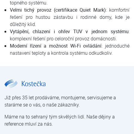
topného systému.
Velmi tichý provoz (certifikace Quiet Mark)
: komfortní
řešení pro hustou zástavbu i rodinné domy, kde je
důležitý klid.
Vytápění, chlazení i ohřev TUV v jednom systému
:
komplexní řešení pro celoroční provoz domácnosti.
Moderní řízení a možnost Wi-Fi ovládání
: jednoduché
nastavení teploty a kontrola systému odkudkoliv.
MIDEA NATURE MHC-V10T3 | MIDEA | Tepelná čerpadla | E-shop | Kostečka GROUP - klimatizace | tepelná čerpadla | úprava vody
Již přes 35 let prodáváme, montujeme, servisujeme a
staráme se o vás, o naše zákazníky.
Máme na to sehraný tým skvělých lidí. Naše dějiny a
reference mluví za nás.