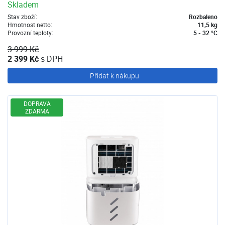
Skladem
Stav zboží:
Rozbaleno
Hmotnost netto:
11,5 kg
Provozní teploty:
5 - 32 °C
3 999 Kč
2 399 Kč
s DPH
Přidat k nákupu
DOPRAVA
ZDARMA