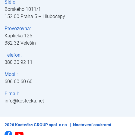
Sídlo:
Borského 1011/1
152 00 Praha 5 – Hlubočepy
Provozovna:
Kaplická 125
382 32 Velešín
Telefon:
380 30 92 11
Mobil:
606 60 60 60
E-mail:
info@kostecka.net
2026
Kostečka GROUP spol. s r.o.
|
Nastavení soukromí
Jsme na Youtube
Jsme na Facebooku