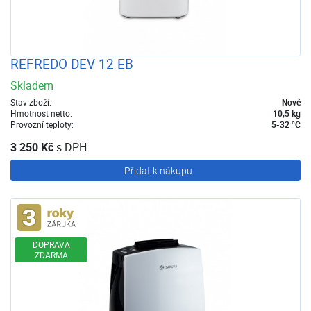
REFREDO DEV 12 EB
Skladem
Stav zboží:
Nové
Hmotnost netto:
10,5 kg
Provozní teploty:
5-32 °C
3 250 Kč
s DPH
Přidat k nákupu
Rozšířená záruka
DOPRAVA
ZDARMA