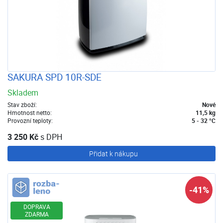
SAKURA SPD 10R-SDE
Skladem
Stav zboží:
Nové
Hmotnost netto:
11,5 kg
Provozní teploty:
5 - 32 °C
3 250 Kč
s DPH
Přidat k nákupu
Rozbaleno
-41%
DOPRAVA
ZDARMA