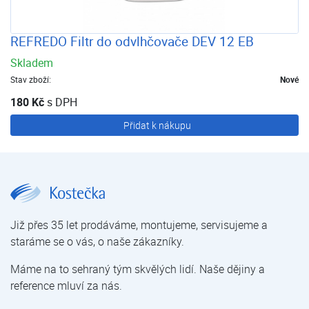
REFREDO Filtr do odvlhčovače DEV 12 EB
Skladem
Stav zboží:
Nové
180 Kč
s DPH
Přidat k nákupu
Domácí odvlhčovače za nejlepší ceny!
Již přes 35 let prodáváme, montujeme, servisujeme a
staráme se o vás, o naše zákazníky.
Máme na to sehraný tým skvělých lidí. Naše dějiny a
reference mluví za nás.