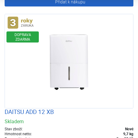
Přidat k nákupu
Rozšířená záruka
DOPRAVA
ZDARMA
DAITSU ADD 12 XB
Skladem
Stav zboží:
Nové
Hmotnost netto:
9,7 kg