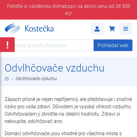
Pořiďte si nástěnnou klimatizaci za akční cenu od 28 900
Kč!
Domácí odvlhčovače za nejlepší ceny!
Me
!
Prohledat web
Prohledat web
Odvlhčovače vzduchu
Odvlhčovače vzduchu
Zápach plísně je nejen nepříjemný, ale představuje i značné
riziko pro vaše zdraví. Důvodem je vysoká vlhkost vzduchu.
Odvlhčovačem ji zkrotíte na ideální hodnotu. Zdraví si
nekoupíte, odvlhčovač ano.
Domácí odvlhčovače jsou vhodné pro všechna místa s