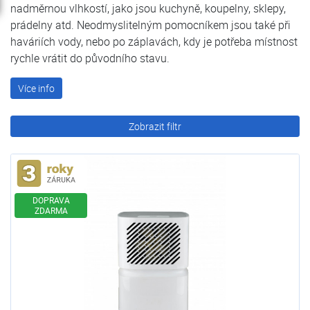
nadměrnou vlhkostí, jako jsou kuchyně, koupelny, sklepy,
prádelny atd. Neodmyslitelným pomocníkem jsou také při
haváriích vody, nebo po záplavách, kdy je potřeba místnost
rychle vrátit do původního stavu.
Více info
Zobrazit filtr
Rozšířená záruka
DOPRAVA
ZDARMA