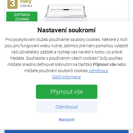
Rozšířená záruka
DOPRAVA
ZDARMA
Nastavení soukromí
Pro poskytování služeb používáme soubory cookies. Některé z nich
jsou pro fungování webu nutné, zatímco jiné nám pomohou vylepšit
váš uživatelský zážitek a rychleji vás navést k tomu, co právě
hledáte. Souhlasíte s používáním všech cookies? Svůj souhlas
můžete snadno definovat kliknutím na tlačítko
Přijmout vše
nebo
můžete používání souborů cookies
odmítnout
.
Další informace
DAITSU ADD 20 XB
Přijmout vše
Skladem
Stav zboží:
Nové
Odmítnout
Hmotnost netto:
13 kg
Napájení:
220-240V/50Hz V/fáze/Hz
Nastavit
5 790 Kč
s DPH