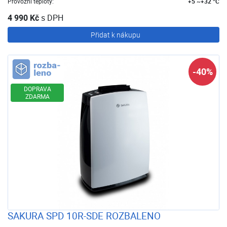
Provozní teploty:
+5 ~+32 °C
4 990 Kč
s DPH
Přidat k nákupu
Rozbaleno
-40%
DOPRAVA
ZDARMA
SAKURA SPD 10R-SDE ROZBALENO