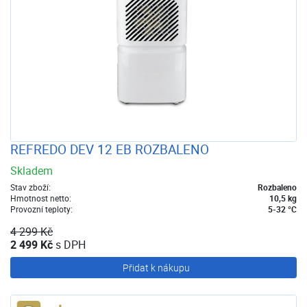
REFREDO DEV 12 EB ROZBALENO
Skladem
Stav zboží:
Rozbaleno
Hmotnost netto:
10,5 kg
Provozní teploty:
5-32 °C
4 299 Kč
2 499 Kč
s DPH
Přidat k nákupu