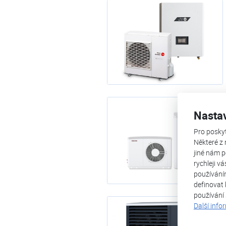
Nasta
Pro posky
Některé z 
jiné nám p
rychleji v
používání
definovat 
používání
Další info