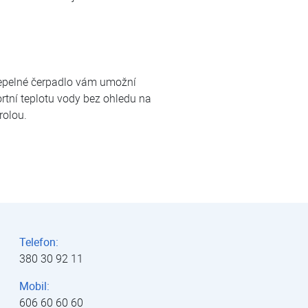
 tepelné čerpadlo vám umožní
rtní teplotu vody bez ohledu na
rolou.
Telefon:
380 30 92 11
Mobil:
606 60 60 60