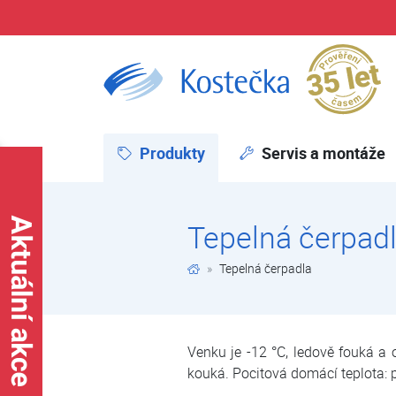
Pr
Tepelná čerpadla | E-shop | Kostečka GROUP - klimatizace | tepelná čerpadla | úprava vody
Produkty
(aktuální)
Servis a montáže
Tepelná čerpad
Tepelná čerpadla
Venku je -12 °C, ledově fouká a 
kouká. Pocitová domácí teplota: 