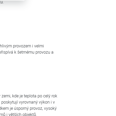
ku.
ehlivým provozem i velmi
přispívá k šetrnému provozu a
zemi, kde je teplota po celý rok
 – poskytují vyrovnaný výkon i v
edkem je úsporný provoz, vysoký
ů i větších objektů.