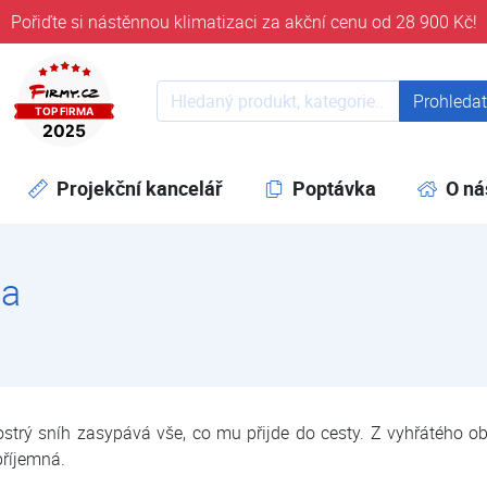
Pořiďte si nástěnnou klimatizaci za akční cenu od 28 900 Kč!
ověřeni časem 32 let
Prohledat web
Prohleda
Projekční kancelář
Poptávka
O ná
la
ostrý sníh zasypává vše, co mu přijde do cesty. Z vyhřátého 
příjemná.