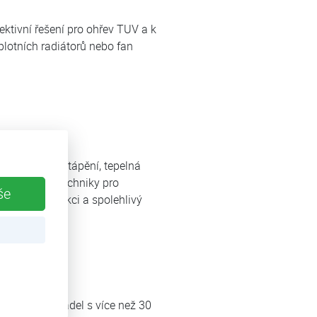
ktivní řešení pro ohřev TUV a k
lotních radiátorů nebo fan
nologií pro vytápění, tepelná
ií v oblasti techniky pro
še
bustní konstrukci a spolehlivý
elných čerpadel s více než 30