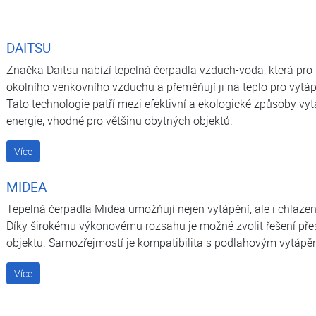
DAITSU
Značka Daitsu nabízí tepelná čerpadla vzduch-voda, která pro s
okolního venkovního vzduchu a přeměňují ji na teplo pro vytápě
Tato technologie patří mezi efektivní a ekologické způsoby vyt
energie, vhodné pro většinu obytných objektů.
Více
MIDEA
Tepelná čerpadla Midea umožňují nejen vytápění, ale i chlazení
Díky širokému výkonovému rozsahu je možné zvolit řešení přes
objektu. Samozřejmostí je kompatibilita s podlahovým vytápěn
Více