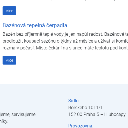
Více
Bazénová tepelná čerpadla
Bazén bez příjemně teplé vody je jen napůl radost. Bazénové
prodloužit koupací sezónu o týdny až měsíce a užívat si komfo
rozmary počasí. Místo čekání na slunce máte teplotu pod kont
Více
Sídlo:
Borského 1011/1
jeme, servisujeme
152 00 Praha 5 – Hlubočepy
níky.
Provozovna: