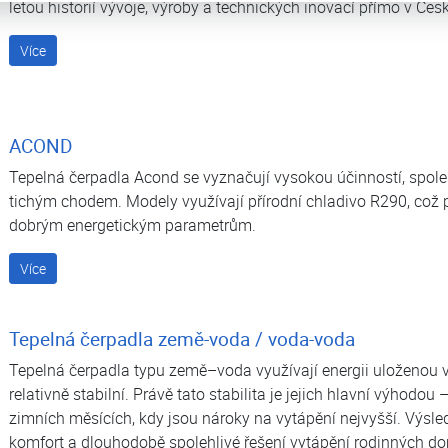
letou historií vývoje, výroby a technických inovací přímo v Čes
Více
ACOND
Tepelná čerpadla Acond se vyznačují vysokou účinností, spol
tichým chodem. Modely využívají přírodní chladivo R290, což 
dobrým energetickým parametrům.
Více
Tepelná čerpadla země-voda / voda-voda
Tepelná čerpadla typu země–voda využívají energii uloženou v 
relativně stabilní. Právě tato stabilita je jejich hlavní výhodou
zimních měsících, kdy jsou nároky na vytápění nejvyšší. Výsl
komfort a dlouhodobě spolehlivé řešení vytápění rodinných dom