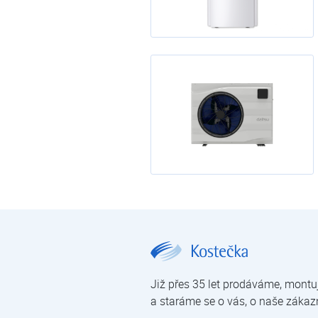
Tepelná čerpadla | E-shop | Kostečka GROUP - klimatizace | tepelná čerpadla | úprava vody
Již přes 35 let prodáváme, montu
a staráme se o vás, o naše zákaz