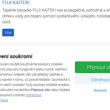
FUJI KAITEKI
Tepelné čerpadlo FUJI KAITEKI neo je bezpečné, pohodlné a efe
ohřevu vody pro topení pomocí podlahového vytápění, nízkotep
coilů.
Více
STIEBEL ELTRON
vení soukromí
Značka Stiebel Eltron patří mezi tradiční evropské výrobce tech
čerpadla a obnovitelné zdroje energie. S více než 95 letou histor
tování služeb používáme soubory cookies.
Přijmout v
bydlení je Stiebel Eltron známá pro své precizní inženýrství, ro
nich jsou pro fungování webu nutné, zatímco
omohou vylepšit váš uživatelský zážitek a
provoz i v náročných podmínkách.
ás navést k tomu, co právě hledáte. Souhlasíte s
Odmítnout
m všech cookies? Svůj souhlas můžete snadno
Více
kliknutím na tlačítko
Přijmout vše
nebo můžete
Nastavit
 souborů cookies
odmítnout
.
PZP
rmace
Značka PZP HEATING je jedním z předních českých výrobců tep