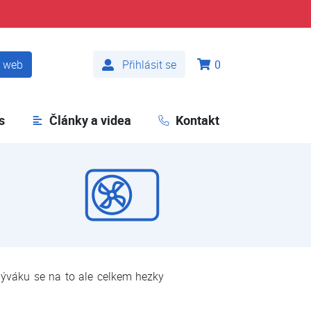
t web
Přihlásit se
0
s
Články a videa
Kontakt
obýváku se na to ale celkem hezky