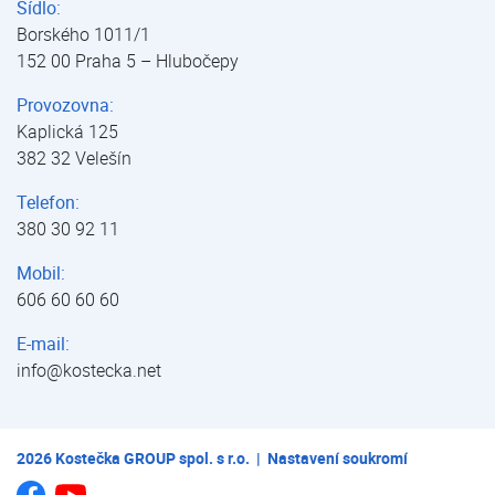
Sídlo:
Borského 1011/1
152 00 Praha 5 – Hlubočepy
Provozovna:
Kaplická 125
382 32 Velešín
Telefon:
380 30 92 11
Mobil:
606 60 60 60
E-mail:
info@kostecka.net
2026
Kostečka GROUP spol. s r.o.
|
Nastavení soukromí
Jsme na Youtube
Jsme na Facebooku