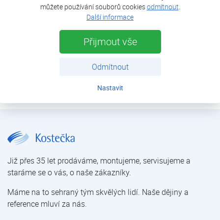
můžete používání souborů cookies
odmítnout
.
Další informace
Přijmout vše
Odmítnout
JUDO FILT-A
Nastavit
Více
Filtry automatické | Filtrace mechanických nečistot | Úprava vody | E-shop | Kostečka GROUP - klimatizace | tepelná čerpadla | úprava vody
Již přes 35 let prodáváme, montujeme, servisujeme a
staráme se o vás, o naše zákazníky.
Máme na to sehraný tým skvělých lidí. Naše dějiny a
reference mluví za nás.