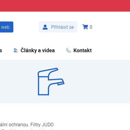
t web
Přihlásit se
0
s
Články a videa
Kontakt
ální ochranou. Filtry JUDO