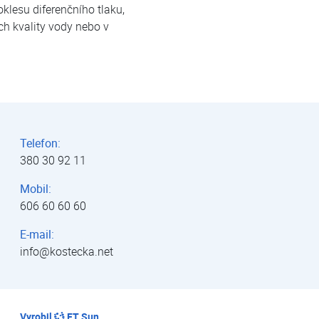
klesu diferenčního tlaku,
ch kvality vody nebo v
Telefon:
380 30 92 11
Mobil:
606 60 60 60
E-mail:
info@kostecka.net
Vyrobil
FT Sun