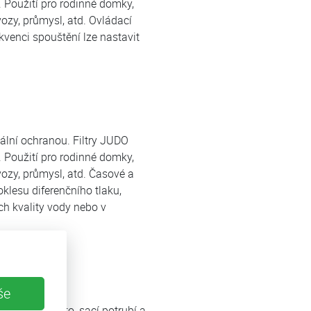
 Použití pro rodinné domky,
ozy, průmysl, atd. Ovládací
kvenci spouštění lze nastavit
ální ochranou. Filtry JUDO
 Použití pro rodinné domky,
ozy, průmysl, atd. Časové a
klesu diferenčního tlaku,
ch kvality vody nebo v
še
 filtrační síto, sací potrubí a