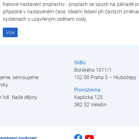
tlakové nastavení proplachu - proplach se spustí na základě po
případně v nastaveném čase. Ideální řešení při častých změná
systémech s uzavřeným oběhem vody.
Více
Sídlo:
Borského 1011/1
jeme, servisujeme
152 00 Praha 5 – Hlubočepy
níky.
Provozovna:
lidí. Naše dějiny
Kaplická 125
382 32 Velešín
Jsme na Youtube
Jsme na Facebooku
astavení soukromí