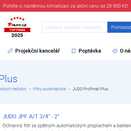
Pořiďte si nástěnnou klimatizaci za akční cenu od 28 900 Kč!
ověřeni časem 32 let
Prohledat web
Prohleda
Projekční kancelář
Poptávka
O ná
Plus
ických nečistot
Filtry automatické
JUDO Profimat Plus
JUDO JPF A/T 3/4" - 2"
Ochranný filtr se zpětným automatickým proplachem a bakteri