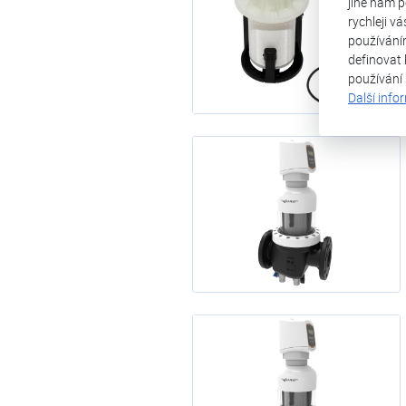
jiné nám p
rychleji v
používání
definovat 
používání
Další info