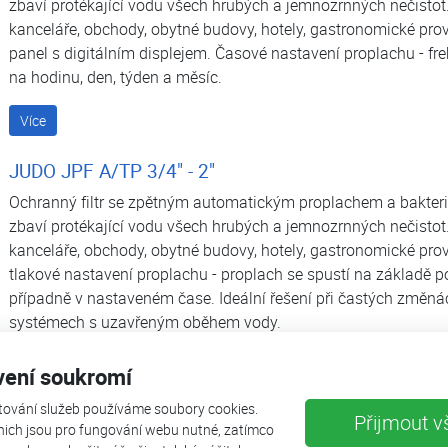
zbaví protékající vodu všech hrubých a jemnozrnných nečistot.
kanceláře, obchody, obytné budovy, hotely, gastronomické prov
panel s digitálním displejem. Časové nastavení proplachu - fre
na hodinu, den, týden a měsíc.
Více
JUDO JPF A/TP 3/4" - 2"
Ochranný filtr se zpětným automatickým proplachem a bakteri
zbaví protékající vodu všech hrubých a jemnozrnných nečistot.
kanceláře, obchody, obytné budovy, hotely, gastronomické prov
tlakové nastavení proplachu - proplach se spustí na základě po
případně v nastaveném čase. Ideální řešení při častých změná
systémech s uzavřeným oběhem vody.
Více
vení soukromí
tování služeb používáme soubory cookies.
JUDO Renovačním sada se sítem
Přijmout v
nich jsou pro fungování webu nutné, zatímco
Renovační sada pro filtry JUDO PROFI PLUS (PROMI): postříbřené