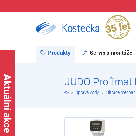
Pr
JUDO Profimat Plus | Filtry automatické | Filtrace mechanických nečistot | Úprava vody | E-shop | Kostečka GROUP - klimatizace | tepelná čerpadla | úprava vody
Produkty
(aktuální)
Servis a montáže
JUDO Profimat 
Úprava vody
Filtrace mechan