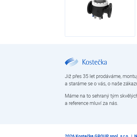
JUDO Profimat Plus | Filtry automatické | Filtrace mechanických nečistot | Úprava vody | E-shop | Kostečka GROUP - klimatizace | tepelná čerpadla | úprava vody
Již přes 35 let prodáváme, montu
a staráme se o vás, o naše zákaz
Máme na to sehraný tým skvělých 
a reference mluví za nás.
2026
Kostečka GROUP spol. s r.o.
|
N