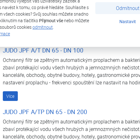
omohou vylepšit váš uživatelský zážitek a
těsnění.
ás navést k tomu, co právě hledáte. Souhlasíte s
Odmítnout
m všech cookies? Svůj souhlas můžete snadno
kliknutím na tlačítko
Přijmout vše
nebo můžete
Více
Nastavit
 souborů cookies
odmítnout
.
rmace
JUDO JPF A/T DN 65 - DN 100
Ochranný filtr se zpětným automatickým proplachem a bakteri
zbaví protékající vodu všech hrubých a jemnozrnných nečistot.
kanceláře, obchody, obytné budovy, hotely, gastronomické pro
nastavení proplachu - frekvenci spouštění lze nastavit na hodi
Více
JUDO JPF A/TP DN 65 - DN 200
Ochranný filtr se zpětným automatickým proplachem a bakteri
zbaví protékající vodu všech hrubých a jemnozrnných nečistot.
kanceláře, obchody, obytné budovy, hotely, gastronomické prov