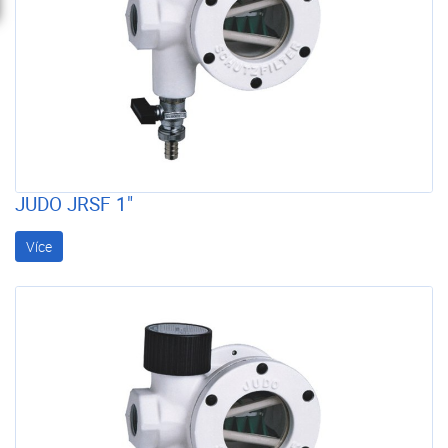
JUDO JRSF 1"
Více