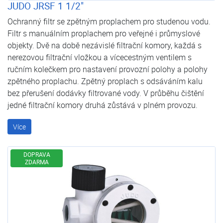
JUDO JRSF 1 1/2"
Ochranný filtr se zpětným proplachem pro studenou vodu.
Filtr s manuálním proplachem pro veřejné i průmyslové
objekty. Dvě na době nezávislé filtrační komory, každá s
nerezovou filtrační vložkou a vícecestným ventilem s
ručním kolečkem pro nastavení provozní polohy a polohy
zpětného proplachu. Zpětný proplach s odsáváním kalu
bez přerušení dodávky filtrované vody. V průběhu čištění
jedné filtrační komory druhá zůstává v plném provozu.
Více
DOPRAVA
ZDARMA