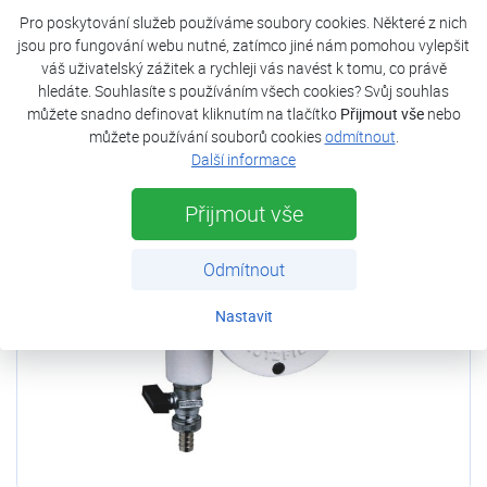
zpětného proplachu. Zpětný proplach s odsáváním kalu
Pro poskytování služeb používáme soubory cookies. Některé z nich
bez přerušení dodávky filtrované vody. V průběhu čištění
jsou pro fungování webu nutné, zatímco jiné nám pomohou vylepšit
jedné filtrační komory druhá zůstává v plném provozu.
váš uživatelský zážitek a rychleji vás navést k tomu, co právě
hledáte. Souhlasíte s používáním všech cookies? Svůj souhlas
Více
můžete snadno definovat kliknutím na tlačítko
Přijmout vše
nebo
můžete používání souborů cookies
odmítnout
.
Další informace
DOPRAVA
ZDARMA
Přijmout vše
Odmítnout
Nastavit