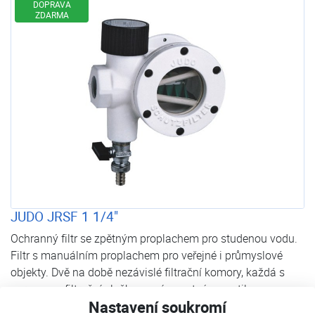
DOPRAVA
ZDARMA
JUDO JRSF 1 1/4"
Ochranný filtr se zpětným proplachem pro studenou vodu.
Filtr s manuálním proplachem pro veřejné i průmyslové
objekty. Dvě na době nezávislé filtrační komory, každá s
nerezovou filtrační vložkou a vícecestným ventilem s
Nastavení soukromí
ručním kolečkem pro nastavení provozní polohy a polohy