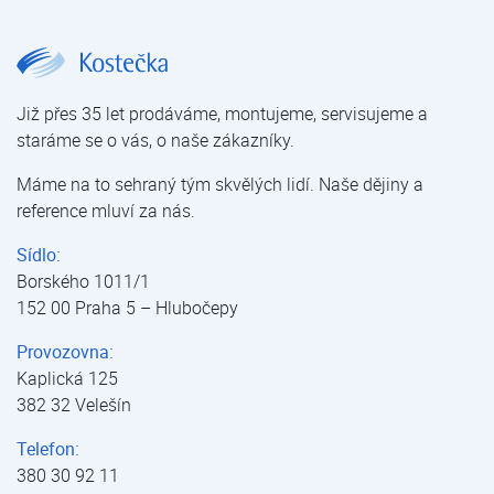
JUDO JRSF JUDO | Filtry manuální | Filtrace mechanických nečistot | Úprava vody | E-shop | Kostečka GROUP - klimatizace | tepelná čerpadla | úprava vody
Již přes 35 let prodáváme, montujeme, servisujeme a
staráme se o vás, o naše zákazníky.
Máme na to sehraný tým skvělých lidí. Naše dějiny a
reference mluví za nás.
Sídlo:
Borského 1011/1
152 00 Praha 5 – Hlubočepy
Provozovna:
Kaplická 125
382 32 Velešín
Telefon:
380 30 92 11