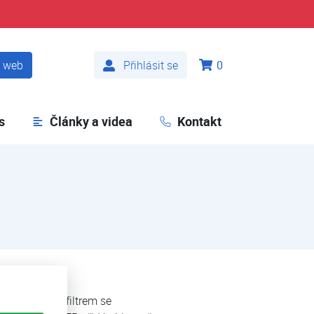
t web
Přihlásit se
0
s
Články a videa
Kontakt
s ochranným filtrem se