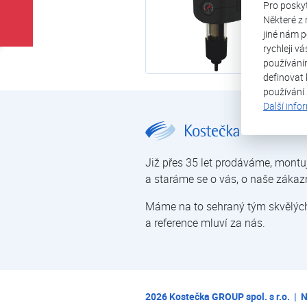
Pro posky
Některé z 
jiné nám p
rychleji v
používání
definovat 
používání
Další info
JUDO JPCS-FP | Ochrana proti havárii vody | Úprava vody | E-shop | Kostečka GROUP - klimatizace | tepelná čerpadla | úprava vody
Již přes 35 let prodáváme, montu
a staráme se o vás, o naše zákaz
Máme na to sehraný tým skvělých 
a reference mluví za nás.
2026
Kostečka GROUP spol. s r.o.
|
N