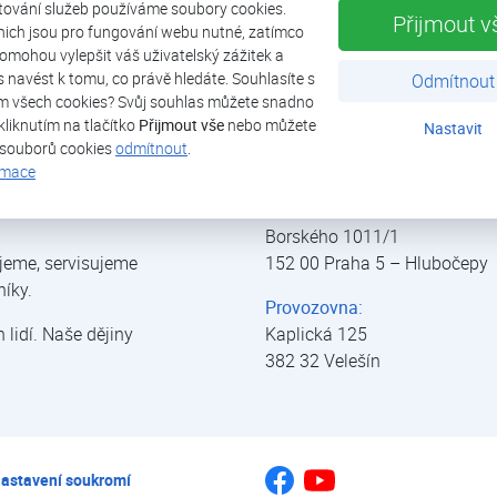
zpětným proplachem a regulátorem tlaku. JUDO PIPE-CARE 
tování služeb používáme soubory cookies.
Přijmout v
ochrany proti nežádoucím mechanickým částicím i funkci regul
nich jsou pro fungování webu nutné, zatímco
omohou vylepšit váš uživatelský zážitek a
ás navést k tomu, co právě hledáte. Souhlasíte s
Odmítnout
Více
m všech cookies? Svůj souhlas můžete snadno
kliknutím na tlačítko
Přijmout vše
nebo můžete
Nastavit
 souborů cookies
odmítnout
.
rmace
Sídlo:
Borského 1011/1
jeme, servisujeme
152 00 Praha 5 – Hlubočepy
níky.
Provozovna:
lidí. Naše dějiny
Kaplická 125
382 32 Velešín
Jsme na Youtube
Jsme na Facebooku
astavení soukromí