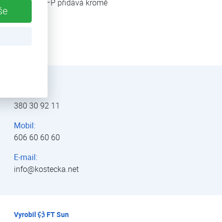
SYSTEM JPCS-FP přidává kromě
še
átoru tlaku.
Telefon:
380 30 92 11
Mobil:
606 60 60 60
E-mail:
info@kostecka.net
Vyrobil
FT Sun