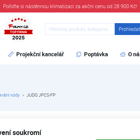
Pořiďte si nástěnnou klimatizaci za akční cenu od 28 900 Kč!
ověřeni časem 32 let
Prohledat web
Prohleda
Projekční kancelář
Poptávka
O ná
avárii vody
JUDO JPCS-FP
JUDO JPCS-FP 3/4" - 1 1/4"
vení soukromí
Systém ochrany při haváriích vody včetně detekce mikroúniků 