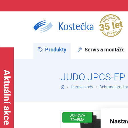
Pr
JUDO JPCS-FP | Ochrana proti havárii vody | Úprava vody | E-shop | Kostečka GROUP - klimatizace | tepelná čerpadla | úprava vody
Produkty
(aktuální)
Servis a montáže
JUDO JPCS-FP
Úprava vody
Ochrana proti h
DOPRAVA
Nasta
ZDARMA