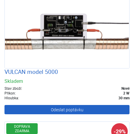
VULCAN model 5000
Skladem
Stav zboží:
Nové
Příkon:
2 W
Hloubka:
30 mm
Odeslat poptávku
DOPRAVA
-29%
ZDARMA