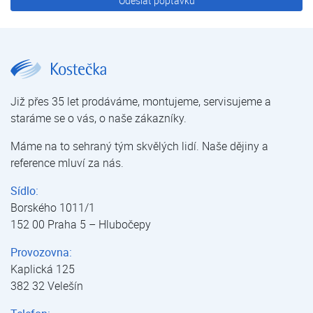
Odeslat poptávku
Domácí provedení | Odstranění vodního kamene | Úprava vody | E-shop | Kostečka GROUP - klimatizace | tepelná čerpadla | úprava vody
Již přes 35 let prodáváme, montujeme, servisujeme a
staráme se o vás, o naše zákazníky.
Máme na to sehraný tým skvělých lidí. Naše dějiny a
reference mluví za nás.
Sídlo:
Borského 1011/1
152 00 Praha 5 – Hlubočepy
Provozovna:
Kaplická 125
382 32 Velešín