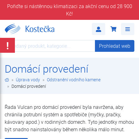
Pořiďte si nástěnnou klimatizaci za akční cenu od 28 900
Kč!
Domácí provedení | Odstranění vodního kamene | Úprava vody | E-shop | Kostečka GROUP - klimatizace | tepelná čerpadla | úprava vody
Me
!
Prohledat web
Prohledat web
Domácí provedení
Úprava vody
Odstranění vodního kamene
Domácí provedení
Řada Vulcan pro domácí provedení byla navržena, aby
chránila potrubní systém a spotřebiče (myčky, pračky,
kávovary apod.) v rodinných domech. Tyto jednotky mohou
být snadno nainstalovány během několika málo minut.