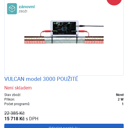
Zánovní zboží
VULCAN model 3000 POUŽITÉ
Není skladem
Stav zboží:
Nové
Příkon:
2 W
Počet programů:
1
22 385 Kč
15 718 Kč
s DPH