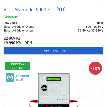
VULCAN model 5000 POUŽITÉ
Skladem
Stav zboží:
Nové
Elektrické údaje - výstup:
600 mA, 24 V
Elektrické údaje - vstup:
50-60 Hz, 87-260 V
22 869 Kč
19 990 Kč
s DPH
Přidat k nákupu
DOPRAVA
-10%
ZDARMA
Zánovní zboží