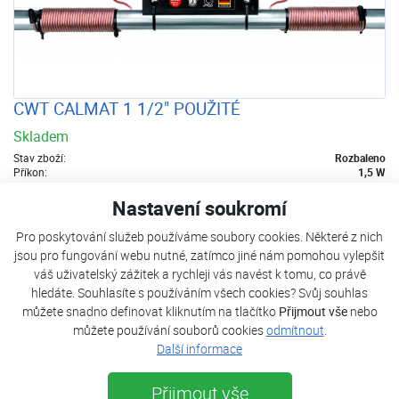
CWT CALMAT 1 1/2" POUŽITÉ
Skladem
Stav zboží:
Rozbaleno
Příkon:
1,5 W
Hloubka:
50 mm
Nastavení soukromí
9 999 Kč
8 999 Kč
s DPH
Pro poskytování služeb používáme soubory cookies. Některé z nich
jsou pro fungování webu nutné, zatímco jiné nám pomohou vylepšit
Přidat k nákupu
váš uživatelský zážitek a rychleji vás navést k tomu, co právě
hledáte. Souhlasíte s používáním všech cookies? Svůj souhlas
můžete snadno definovat kliknutím na tlačítko
Přijmout vše
nebo
DOPRAVA
ZDARMA
můžete používání souborů cookies
odmítnout
.
Další informace
Přijmout vše