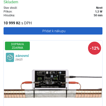
Skladem
Stav zboží:
Nové
Příkon:
1,5 W
Hloubka:
50 mm
10 999 Kč
s DPH
Přidat k nákupu
DOPRAVA
-12%
ZDARMA
Zánovní zboží