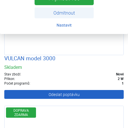
Odmítnout
Nastavit
VULCAN model 3000
Skladem
Stav zboží:
Nové
Příkon:
2 W
Počet programů:
1
Odeslat poptávku
DOPRAVA
ZDARMA