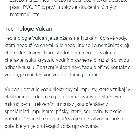
plast, PVC, PE-x, pryž, trubky ze sloučenin různých
materiálů, atd.
Technologie Vulcan
Technologie Vulcan je založena na fyzikální úpravě vody,
která nepoužívá chemikálie nebo jiné soli a nemění tak její
chemické složení. Namísto toho přeměňuje fyzikální
charakteristiku krystalů vodního kamene, čímž ztrácí svou
adhesivní sílu. Zařízení Vulcan nevyžaduje přímý kontakt s
vodou, je umístěn vně vodovodního potrubí.
Vulcan upravuje vodu elektrickými impulsy, které vznikají v
elektronické jednotce a jsou kontrolovány počítačovým
mikročipem. Frekvenční impulsy jsou přenášeny
speciálními impulsními pásky, které jsou ovinuty okolo
potrubí. Dvojice těchto pásků vzájemně vytváří impulsní
pole, kterým je protékající voda upravována.