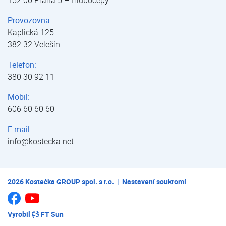
152 00 Praha 5 – Hlubočepy
Provozovna:
Kaplická 125
382 32 Velešín
Telefon:
380 30 92 11
Mobil:
606 60 60 60
E-mail:
info@kostecka.net
2026
Kostečka GROUP spol. s r.o.
|
Nastavení soukromí
Jsme na Youtube
Jsme na Facebooku
Vyrobil
FT Sun