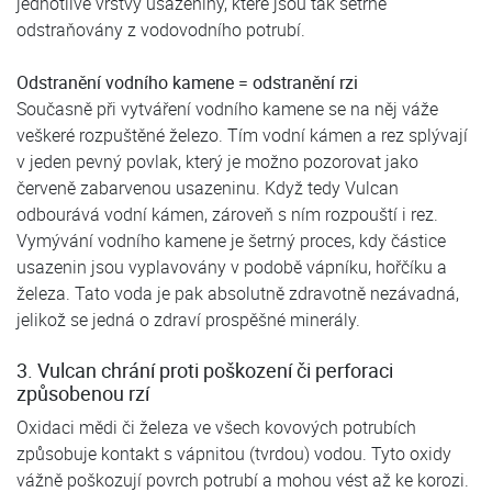
jednotlivé vrstvy usazeniny, které jsou tak šetrně
odstraňovány z vodovodního potrubí.
Odstranění vodního kamene = odstranění rzi
Současně při vytváření vodního kamene se na něj váže
veškeré rozpuštěné železo. Tím vodní kámen a rez splývají
v jeden pevný povlak, který je možno pozorovat jako
červeně zabarvenou usazeninu. Když tedy Vulcan
odbourává vodní kámen, zároveň s ním rozpouští i rez.
Vymývání vodního kamene je šetrný proces, kdy částice
usazenin jsou vyplavovány v podobě vápníku, hořčíku a
železa. Tato voda je pak absolutně zdravotně nezávadná,
jelikož se jedná o zdraví prospěšné minerály.
3. Vulcan chrání proti poškození či perforaci
způsobenou rzí
Oxidaci mědi či železa ve všech kovových potrubích
způsobuje kontakt s vápnitou (tvrdou) vodou. Tyto oxidy
vážně poškozují povrch potrubí a mohou vést až ke korozi.