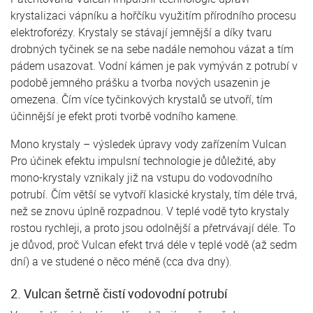
krystalizaci vápníku a hořčíku využitím přírodního procesu
elektroforézy. Krystaly se stávají jemnější a díky tvaru
drobných tyčinek se na sebe nadále nemohou vázat a tím
pádem usazovat. Vodní kámen je pak vymýván z potrubí v
podobě jemného prášku a tvorba nových usazenin je
omezena. Čím více tyčinkových krystalů se utvoří, tím
účinnější je efekt proti tvorbě vodního kamene.
Mono krystaly – výsledek úpravy vody zařízením Vulcan
Pro účinek efektu impulsní technologie je důležité, aby
mono-krystaly vznikaly již na vstupu do vodovodního
potrubí. Čím větší se vytvoří klasické krystaly, tím déle trvá,
než se znovu úplně rozpadnou. V teplé vodě tyto krystaly
rostou rychleji, a proto jsou odolnější a přetrvávají déle. To
je důvod, proč Vulcan efekt trvá déle v teplé vodě (až sedm
dní) a ve studené o něco méně (cca dva dny).
2. Vulcan šetrně čistí vodovodní potrubí