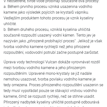
V neošetřené, tvrdé vodě probíhají současně dva procesy:
a. Během prvního procesu vzniká usazenina vodního
kamene jako výsledek pojících se krystalů vápníku.
Vedlejším produktem tohoto procesu je vznik kyseliny
uhličité.
b. Během druhého procesu, vzniklá kyselina uhličitá
současně rozpouští usazený vodní kámen. Tento jev je
nazýván jako „přirozeně probíhající proces“. Jelikož je však
tvorba vodního kamene rychlejší než jeho přirozené
rozpouštění, vodovodní potrubí začne postupně zarůstat.
Úprava vody technologií Vulcan dokáže vyrovnávat rozdíl
mezi tvorbou vodního kamene a jeho přirozeným
rozpouštěním. Upravené mono-krystaly se již nadále
nemohou usazovat, tvorba povlaku vodního kamene je
tedy omezena. Proces přirozeného rozpouštění usazenin se
tedy musí vypořádat pouze se stávající vrstvou vodního
kamene, čímž se rozpustí rychleji, než se stihne usadit.
Přirozený nadbytek kyseliny uhličité postupně odbourává