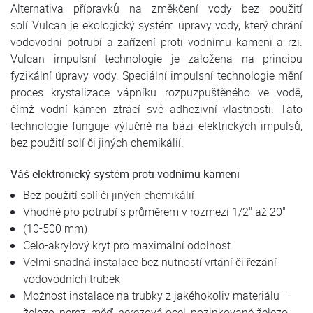
Alternativa přípravků na změkčení vody bez použití
solí Vulcan je ekologický systém úpravy vody, který chrání
vodovodní potrubí a zařízení proti vodnímu kameni a rzi.
Vulcan impulsní technologie je založena na principu
fyzikální úpravy vody. Speciální impulsní technologie mění
proces krystalizace vápníku rozpuzpuštěného ve vodě,
čímž vodní kámen ztrácí své adhezivní vlastnosti. Tato
technologie funguje výlučně na bázi elektrických impulsů,
bez použití solí či jiných chemikálií.
Váš elektronický systém proti vodnímu kameni
Bez použití solí či jiných chemikálií
Vhodné pro potrubí s průměrem v rozmezí 1/2" až 20"
(10-500 mm)
Celo-akrylový kryt pro maximální odolnost
Velmi snadná instalace bez nutností vrtání či řezání
vodovodních trubek
Možnost instalace na trubky z jakéhokoliv materiálu –
železo, nerez, měď, nerezová ocel, pozinkované železo,