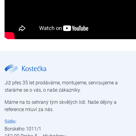
VULCAN model 5000 | Domácí provedení | Odstranění vodního kamene | Úprava vody | E-shop | Kostečka GROUP - klimatizace | tepelná čerpadla | úprava vody
Již přes 35 let prodáváme, montujeme, servisujeme a
staráme se o vás, o naše zákazníky.
Máme na to sehraný tým skvělých lidí. Naše dějiny a
reference mluví za nás.
Sídlo:
Borského 1011/1