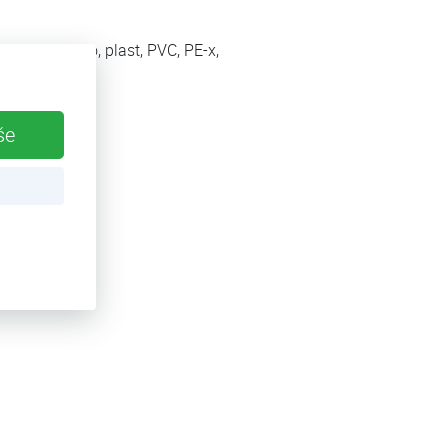
kované železo, plast, PVC, PE-x,
še