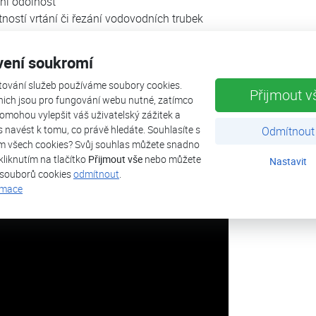
ní odolnost
ností vrtání či řezání vodovodních trubek
akéhokoliv materiálu – železo, nerez, měď, nerezová ocel, pozin
ých materiálů, atd.
vení soukromí
tování služeb používáme soubory cookies.
Přijmout v
nich jsou pro fungování webu nutné, zatímco
ulcan funguje.
omohou vylepšit váš uživatelský zážitek a
ás navést k tomu, co právě hledáte. Souhlasíte s
Odmítnout
m všech cookies? Svůj souhlas můžete snadno
kliknutím na tlačítko
Přijmout vše
nebo můžete
Nastavit
 souborů cookies
odmítnout
.
rmace