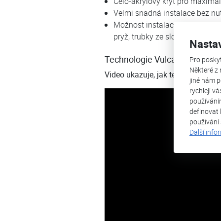
Celo-akrylový kryt pro maximál
Velmi snadná instalace bez nut
Možnost instalace na trubky z j
pryž, trubky ze sloučenin různ
Nasta
Technologie Vulcan
Pro posky
Některé z 
V
ideo ukazuje, jak technologie V
jiné nám p
rychleji v
používání
definovat 
používání
Další info