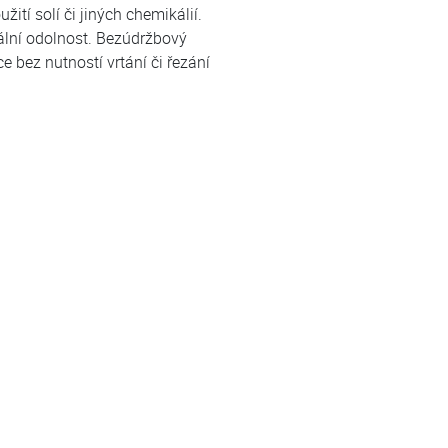
ití solí či jiných chemikálií.
ální odolnost. Bezúdržbový
e bez nutností vrtání či řezání