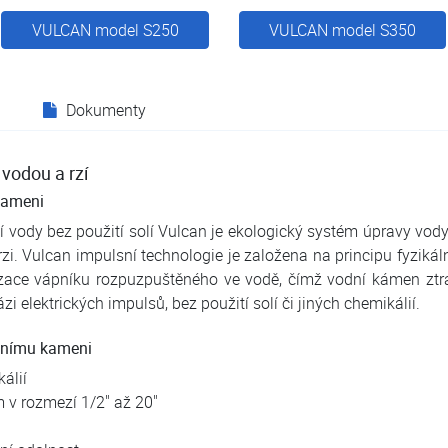
VULCAN model S250
VULCAN model S350
Dokumenty
 vodou a rzí
kameni
 vody bez použití solí Vulcan je ekologický systém úpravy vody
zi. Vulcan impulsní technologie je založena na principu fyzikál
izace vápníku rozpuzpuštěného ve vodě, čímž vodní kámen ztrác
i elektrických impulsů, bez použití solí či jiných chemikálií.
odnímu kameni
kálií
 v rozmezí 1/2" až 20"