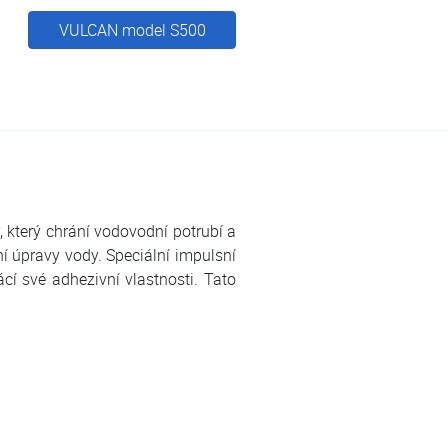
VULCAN model S500
, který chrání vodovodní potrubí a
ní úpravy vody. Speciální impulsní
í své adhezivní vlastnosti. Tato