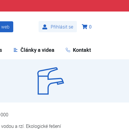
t web
Přihlásit se
0
s
Články a videa
Kontakt
-000
 vodou a rzí. Ekologické řešení