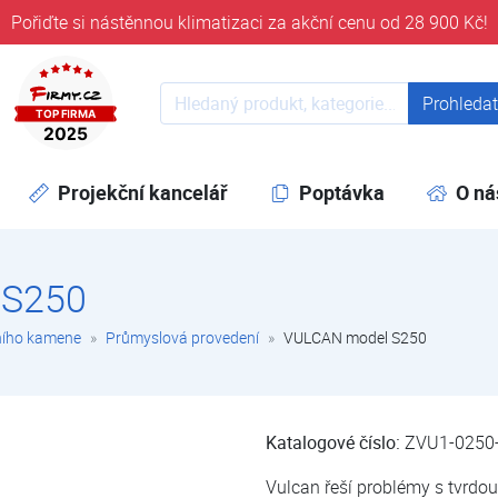
Pořiďte si nástěnnou klimatizaci za akční cenu od 28 900 Kč!
ověřeni časem 32 let
Prohledat web
Prohleda
Projekční kancelář
Poptávka
O ná
 S250
ního kamene
Průmyslová provedení
VULCAN model S250
Katalogové číslo:
ZVU1-0250
Vulcan řeší problémy s tvrdou