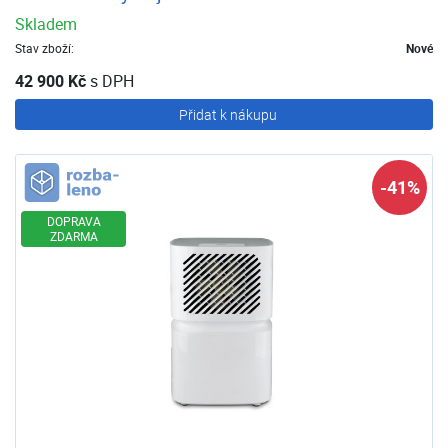
Skladem
Stav zboží:
Nové
42 900 Kč
s DPH
Přidat k nákupu
Rozbaleno
-41%
DOPRAVA
ZDARMA