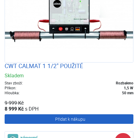
CWT CALMAT 1 1/2" POUŽITÉ
Skladem
Stav zboží:
Rozbaleno
Příkon:
1,5 W
Hloubka:
50 mm
9 999 Kč
8 999 Kč
s DPH
Přidat k nákupu
Zánovní zboží