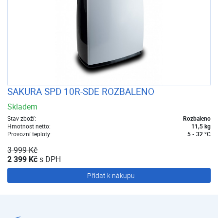
SAKURA SPD 10R-SDE ROZBALENO
Skladem
Stav zboží:
Rozbaleno
Hmotnost netto:
11,5 kg
Provozní teploty:
5 - 32 °C
3 999 Kč
2 399 Kč
s DPH
Přidat k nákupu
Výprodej | E-shop | Kostečka GROUP - klimatizace | tepelná čerpadla | úprava vody