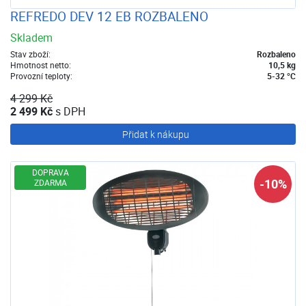
REFREDO DEV 12 EB ROZBALENO
Skladem
Stav zboží:
Rozbaleno
Hmotnost netto:
10,5 kg
Provozní teploty:
5-32 °C
4 299 Kč
2 499 Kč
s DPH
Přidat k nákupu
DOPRAVA
-10%
ZDARMA