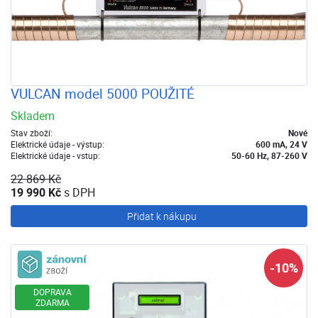
VULCAN model 5000 POUŽITÉ
Skladem
Stav zboží:
Nové
Elektrické údaje - výstup:
600 mA, 24 V
Elektrické údaje - vstup:
50-60 Hz, 87-260 V
22 869 Kč
19 990 Kč
s DPH
Přidat k nákupu
Zánovní zboží
-10%
DOPRAVA
ZDARMA