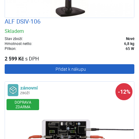
ALF DSIV-106
Skladem
Stav zboží:
Nové
Hmotnost netto:
6,8 kg
Příkon:
65 W
2 599 Kč
s DPH
Přidat k nákupu
Zánovní zboží
-12%
DOPRAVA
ZDARMA