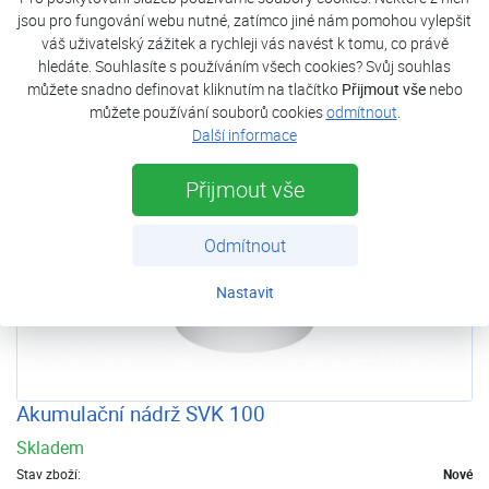
jsou pro fungování webu nutné, zatímco jiné nám pomohou vylepšit
Odeslat poptávku
váš uživatelský zážitek a rychleji vás navést k tomu, co právě
hledáte. Souhlasíte s používáním všech cookies? Svůj souhlas
DOPRAVA
můžete snadno definovat kliknutím na tlačítko
Přijmout vše
nebo
ZDARMA
můžete používání souborů cookies
odmítnout
.
Další informace
Přijmout vše
Odmítnout
Nastavit
Akumulační nádrž SVK 100
Skladem
Stav zboží:
Nové