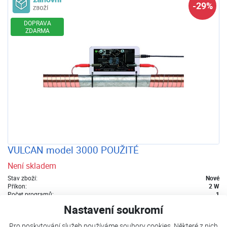
-29%
DOPRAVA
ZDARMA
VULCAN model 3000 POUŽITÉ
Není skladem
Stav zboží:
Nové
Příkon:
2 W
Počet programů:
1
Nastavení soukromí
22 385 Kč
15 718 Kč
s DPH
Pro poskytování služeb používáme soubory cookies. Některé z nich