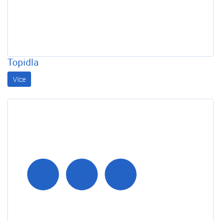
Topidla
Topidla
Více