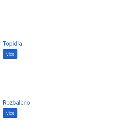
Topidla
Více
Rozbaleno
Více