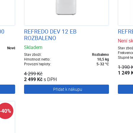
00
REFREDO DEV 12 EB
REFRE
ROZBALENO
Není s
Skladem
Nové
Stav zbož
Frekvenc
Stav zboží:
Rozbaleno
Stupně t
Hmotnost netto:
10,5 kg
Provozní teploty:
5-32 °C
1 390 
1 249 
4 299 Kč
2 499 Kč
s DPH
Přidat k nákupu
-40%