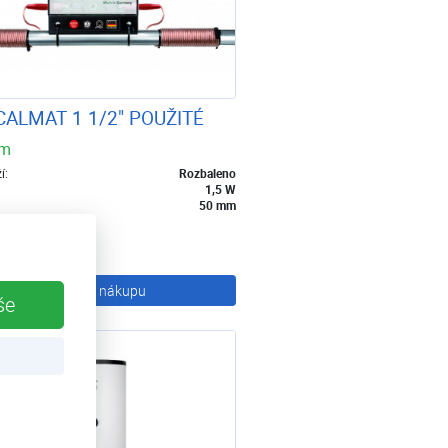
CALMAT 1 1/2" POUŽITÉ
em
í:
Rozbaleno
1,5 W
50 mm
Kč
Kč
s DPH
Přidat k nákupu
še
PRAVA
ARMA