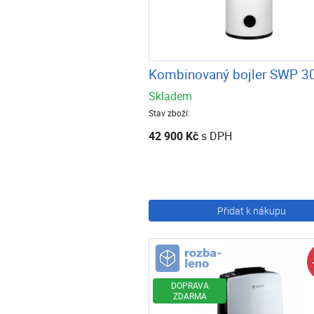
Kombinovaný bojler SWP 3
Skladem
Stav zboží:
42 900 Kč
s DPH
Přidat k nákupu
Rozbaleno
DOPRAVA
ZDARMA