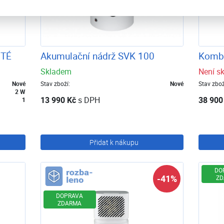
ITÉ
Akumulační nádrž SVK 100
Kombi
Skladem
Není s
Nové
Stav zboží:
Nové
Stav zbož
2 W
13 990 Kč
s DPH
38 900
1
Přidat k nákupu
Rozbaleno
DO
-41%
ZD
DOPRAVA
ZDARMA