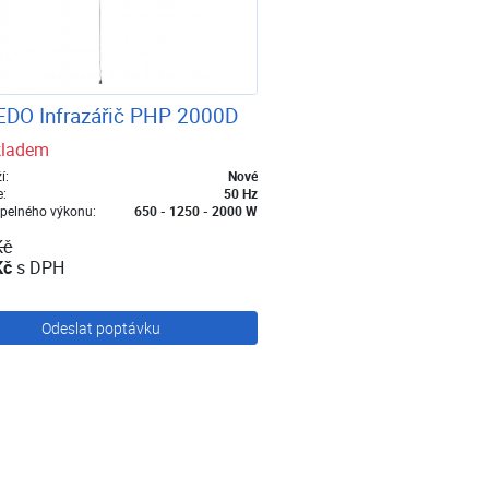
DO Infrazářič PHP 2000D
kladem
í:
Nové
e:
50 Hz
epelného výkonu:
650 - 1250 - 2000 W
Kč
Kč
s DPH
Odeslat poptávku