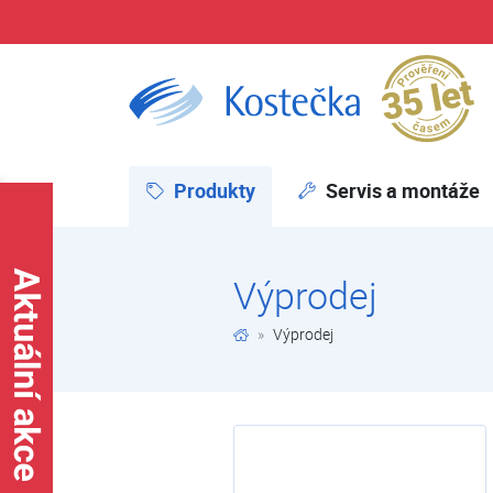
Pr
Výprodej | E-shop | Kostečka GROUP - klimatizace | tepelná čerpadla | úprava vody
Produkty
(aktuální)
Servis a montáže
Výprodej
Výprodej