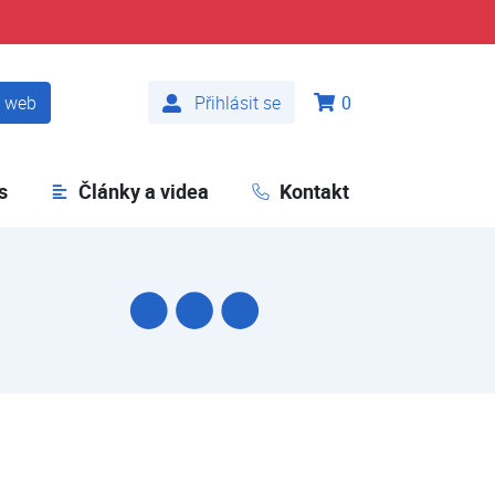
t web
Přihlásit se
0
s
Články a videa
Kontakt