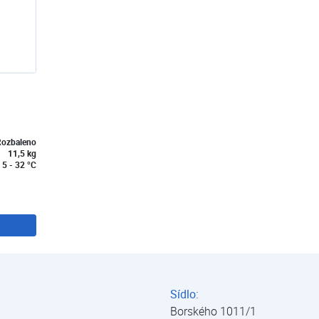
ozbaleno
11,5 kg
5 - 32 °C
Sídlo:
Borského 1011/1