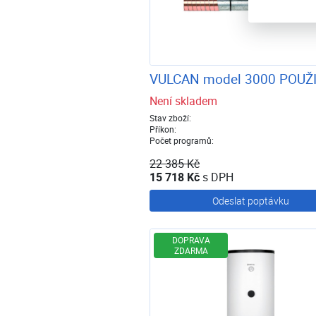
VULCAN model 3000 POUŽ
Není skladem
Stav zboží:
Příkon:
Počet programů:
22 385 Kč
15 718 Kč
s DPH
Odeslat poptávku
DOPRAVA
ZDARMA