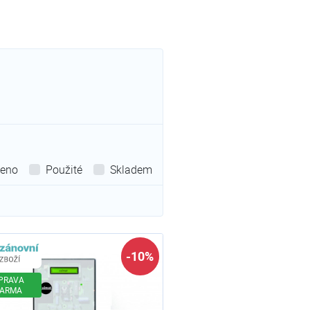
leno
Použité
Skladem
Zánovní zboží
-10%
PRAVA
ARMA