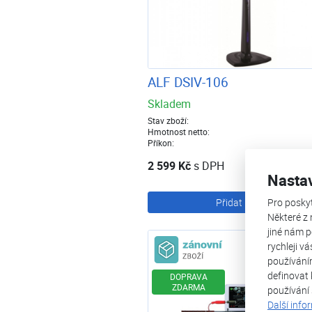
ALF DSIV-106
Skladem
Stav zboží:
Hmotnost netto:
Příkon:
2 599 Kč
s DPH
Nasta
Pro posky
Přidat k nákupu
Některé z 
jiné nám p
Zánovní zboží
rychleji v
používání
definovat 
DOPRAVA
ZDARMA
používání
Další info