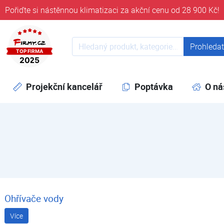
Pořiďte si nástěnnou klimatizaci za akční cenu od 28 900 Kč!
ověřeni časem 32 let
Prohledat web
Prohleda
Projekční kancelář
Poptávka
O ná
Ohřívače vody
Více