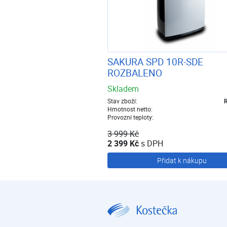
SAKURA SPD 10R-SDE
ROZBALENO
Skladem
Stav zboží:
R
Hmotnost netto:
Provozní teploty:
3 999 Kč
2 399 Kč
s DPH
Přidat k nákupu
Výprodej | E-shop | Kostečka GROUP - klimatizace | tepelná čerpadla | úprava vody