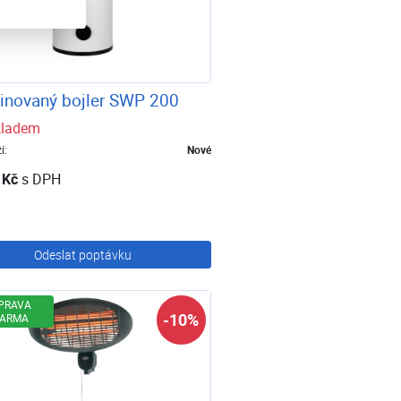
novaný bojler SWP 200
kladem
í:
Nové
 Kč
s DPH
Odeslat poptávku
PRAVA
-10%
ARMA