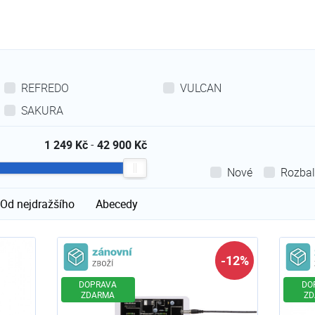
REFREDO
VULCAN
SAKURA
1 249 Kč
-
42 900 Kč
Nové
Rozba
Od nejdražšího
Abecedy
Zánovní zboží
-12%
DOPRAVA
DO
ZDARMA
ZD