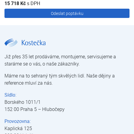
15 718 Kč
s DPH
Odeslat poptávku
Rozbaleno VULCAN | Výprodej | E-shop | Kostečka GROUP - klimatizace | tepelná čerpadla | úprava vody
Již přes 35 let prodáváme, montujeme, servisujeme a
staráme se o vás, o naše zákazníky.
Máme na to sehraný tým skvělých lidí. Naše dějiny a
reference mluví za nás.
Sídlo:
Borského 1011/1
152 00 Praha 5 – Hlubočepy
Provozovna:
Kaplická 125