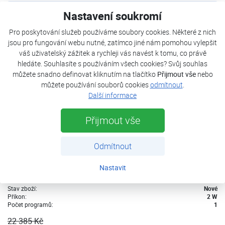
DOPRAVA
Nastavení soukromí
-29%
ZDARMA
Zánovní zboží
Pro poskytování služeb používáme soubory cookies. Některé z nich
jsou pro fungování webu nutné, zatímco jiné nám pomohou vylepšit
váš uživatelský zážitek a rychleji vás navést k tomu, co právě
hledáte. Souhlasíte s používáním všech cookies? Svůj souhlas
můžete snadno definovat kliknutím na tlačítko
Přijmout vše
nebo
můžete používání souborů cookies
odmítnout
.
Další informace
Přijmout vše
Odmítnout
VULCAN model 3000 POUŽITÉ
Nastavit
Není skladem
Stav zboží:
Nové
Příkon:
2 W
Počet programů:
1
22 385 Kč