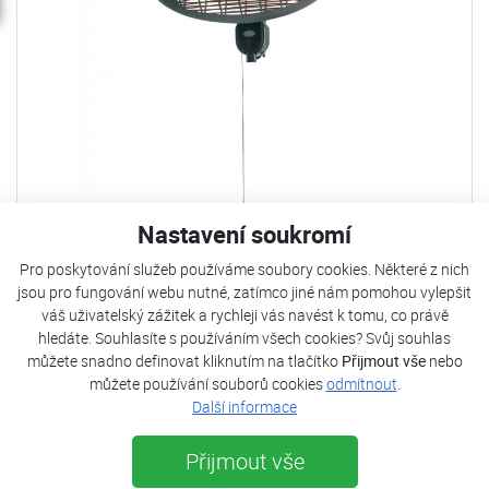
Nastavení soukromí
REFREDO Infrazářič PHP 2000D
Pro poskytování služeb používáme soubory cookies. Některé z nich
jsou pro fungování webu nutné, zatímco jiné nám pomohou vylepšit
Není skladem
váš uživatelský zážitek a rychleji vás navést k tomu, co právě
Stav zboží:
Nové
hledáte. Souhlasíte s používáním všech cookies? Svůj souhlas
Frekvence:
50 Hz
Stupně tepelného výkonu:
650 - 1250 - 2000 W
můžete snadno definovat kliknutím na tlačítko
Přijmout vše
nebo
můžete používání souborů cookies
odmítnout
.
1 390 Kč
Další informace
1 249 Kč
s DPH
Odeslat poptávku
Přijmout vše