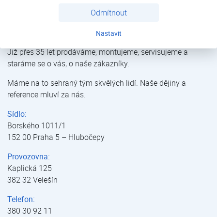
Odmítnout
Topidla REFREDO | Výprodej | E-shop | Kostečka GROUP - klimatizace | tepelná čerpadla | úprava vody
Nastavit
Již přes 35 let prodáváme, montujeme, servisujeme a
staráme se o vás, o naše zákazníky.
Máme na to sehraný tým skvělých lidí. Naše dějiny a
reference mluví za nás.
Sídlo:
Borského 1011/1
152 00 Praha 5 – Hlubočepy
Provozovna:
Kaplická 125
382 32 Velešín
Telefon:
380 30 92 11