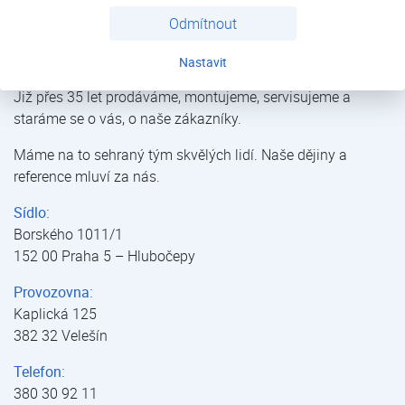
Odmítnout
Topidla | Výprodej | E-shop | Kostečka GROUP - klimatizace | tepelná čerpadla | úprava vody
Nastavit
Již přes 35 let prodáváme, montujeme, servisujeme a
staráme se o vás, o naše zákazníky.
Máme na to sehraný tým skvělých lidí. Naše dějiny a
reference mluví za nás.
Sídlo:
Borského 1011/1
152 00 Praha 5 – Hlubočepy
Provozovna:
Kaplická 125
382 32 Velešín
Telefon:
380 30 92 11