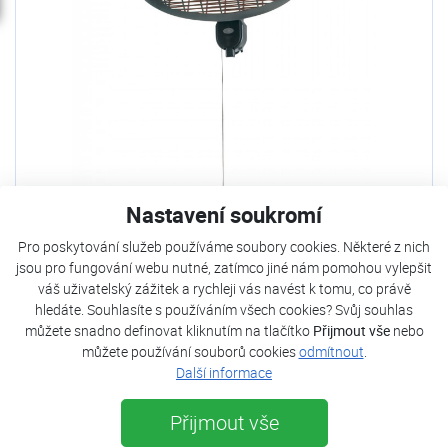
Nastavení soukromí
REFREDO Infrazářič PHP 2000D
Pro poskytování služeb používáme soubory cookies. Některé z nich
jsou pro fungování webu nutné, zatímco jiné nám pomohou vylepšit
Není skladem
váš uživatelský zážitek a rychleji vás navést k tomu, co právě
Stav zboží:
Nové
hledáte. Souhlasíte s používáním všech cookies? Svůj souhlas
Frekvence:
50 Hz
Stupně tepelného výkonu:
650 - 1250 - 2000 W
můžete snadno definovat kliknutím na tlačítko
Přijmout vše
nebo
můžete používání souborů cookies
odmítnout
.
1 390 Kč
Další informace
1 249 Kč
s DPH
Odeslat poptávku
Přijmout vše