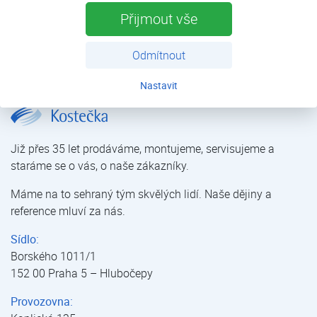
Nástěnné klimatizace Daitsu, rok instalace 2025
Přijmout vše
Jedna split nástěnná jednotka do rodinného domu. Rychlá
montáž bez velkých stavebních zásahů do objektu.
Odmítnout
Nastavit
Rodinný dům České Budějovice | Klimatizace | Reference | O nás | Kostečka GROUP - klimatizace | tepelná čerpadla | úprava vody
Již přes 35 let prodáváme, montujeme, servisujeme a
staráme se o vás, o naše zákazníky.
Máme na to sehraný tým skvělých lidí. Naše dějiny a
reference mluví za nás.
Sídlo:
Borského 1011/1
152 00 Praha 5 – Hlubočepy
Provozovna: