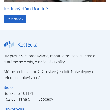
Rodinný dům Roudné
Celý článek
Klimatizace | Reference | O nás | Kostečka GROUP - klimatizace | tepelná čerpadla | úprava vody
Již přes 35 let prodáváme, montujeme, servisujeme a
staráme se o vás, o naše zákazníky.
Máme na to sehraný tým skvělých lidí. Naše dějiny a
reference mluví za nás.
Sídlo:
Borského 1011/1
152 00 Praha 5 – Hlubočepy
Provozovna: