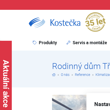
Pr
Rodinný dům Třebonín | Klimatizace | Reference | O nás | Kostečka GROUP - klimatizace | tepelná čerpadla | úprava vody
Produkty
Servis a montáže
Rodinný dům T
O nás
Reference
Klimatiza
Nasta