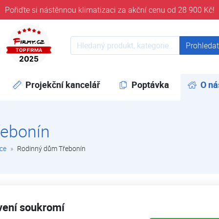
Pořiďte si nástěnnou klimatizaci za akční cenu od 28 900 Kč!
ověřeni časem 32 let
Prohledat web
Prohleda
Projekční kancelář
Poptávka
O ná
řebonín
ce
Rodinný dům Třebonín
Nástěnné klimatizace Daitsu, rok instala
vení soukromí
Přáním zákazníka byly 3 samostatné jedn