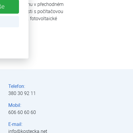
edné straně domu v přechodném
še
domu v místnosti s počítačovou
 jednotek je z fotovoltaické
Telefon:
380 30 92 11
Mobil:
606 60 60 60
E-mail:
info@kostecka.net