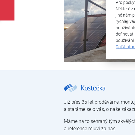
Pro posky
Některé z 
jiné nám p
rychleji v
používání
definovat 
používání
Další info
Rodinný dům Třebonín | Klimatizace | Reference | O nás | Kostečka GROUP - klimatizace | tepelná čerpadla | úprava vody
Již přes 35 let prodáváme, montu
a staráme se o vás, o naše zákaz
Máme na to sehraný tým skvělých 
a reference mluví za nás.