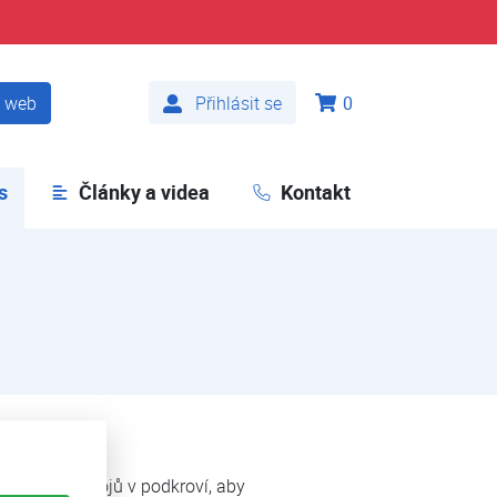
t web
Přihlásit se
0
s
(aktuální)
Články a videa
Kontakt
ce 2025
otky do pokojů v podkroví, aby