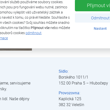
tování služeb používáme soubory cookies.
byly na sobě nezávislé a mohlo se na j
Přijmout v
nich jsou pro fungování webu nutné, zatímco
období ještě přitápět a na druhé straně 
omohou vylepšit váš uživatelský zážitek a
technologií bylo již možné chladit. Provoz
ás navést k tomu, co právě hledáte. Souhlasíte s
Odmítnout
elektrárny.
m všech cookies? Svůj souhlas můžete snadno
kliknutím na tlačítko
Přijmout vše
nebo můžete
Nastavit
 souborů cookies
odmítnout
.
rmace
Sídlo:
Borského 1011/1
jeme, servisujeme
152 00 Praha 5 – Hlubočepy
níky.
Provozovna:
lidí. Naše dějiny
Kaplická 125
382 32 Velešín