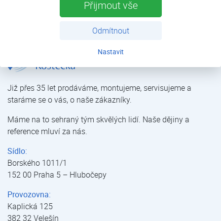
Přijmout vše
bazén bylo použito TČ typ GS 18 o výkonu 7,2 kW
(A15°C/W30°C).
Odmítnout
Nastavit
Rodinný dům Praha | Reference tepelných čerpadel – bazény | Reference tepelných čerpadel | Kostečka GROUP - klimatizace | tepelná čerpadla | úprava vody
Již přes 35 let prodáváme, montujeme, servisujeme a
staráme se o vás, o naše zákazníky.
Máme na to sehraný tým skvělých lidí. Naše dějiny a
reference mluví za nás.
Sídlo:
Borského 1011/1
152 00 Praha 5 – Hlubočepy
Provozovna:
Kaplická 125
382 32 Velešín