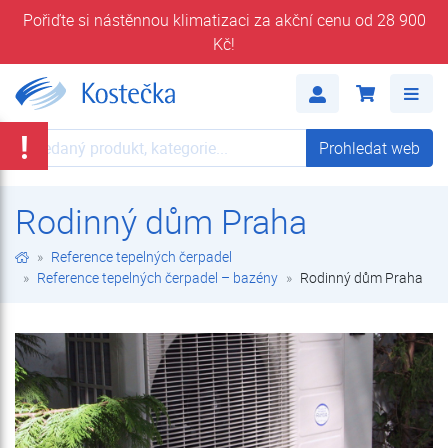
Pořiďte si nástěnnou klimatizaci za akční cenu od 28 900
Kč!
Rodinný dům Praha | Reference tepelných čerpadel – bazény | Reference tepelných čerpadel | Kostečka GROUP - klimatizace | tepelná čerpadla | úprava vody
Me
!
Prohledat web
Prohledat web
Rodinný dům Praha
Reference tepelných čerpadel
Reference tepelných čerpadel – bazény
Rodinný dům Praha