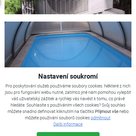
Nastavení soukromí
Pro poskytování služeb používáme soubory cookies. Některé z nich
jsou pro fungování webu nutné, zatímco jiné nám pomohou vylepšit
váš uživatelský zážitek a rychleji vás navést k tomu, co právě
hledáte. Souhlasíte s používáním všech cookies? Svůj souhlas
můžete snadno definovat kliknutím na tlačítko
Přijmout vše
nebo
můžete používání souborů cookies
odmítnout
.
Další informace
Plastový bazén o objemu 25 m3 s polykar­bonátovým
zakrytím. Bazén je provozován od dubna do října. Pro