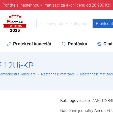
Pořiďte si nástěnnou klimatizaci za akční cenu od 28 900 Kč!
ověřeni časem 32 let
Prohledat web
Prohleda
Projekční kancelář
Poptávka
O ná
F 12Ui-KP
domácnosti a kanceláře
Nástěnné klimatizace
Nástěnné klimatizace
Katalogové číslo:
ZANFI12R4
Nástěnné jednotky Aircon FUJI