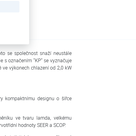
oto se společnost snaží neustále
érie s označením "KP" se vyznačuje
é ve výkonech chlazení od 2,0 kW
ry kompaktnímu designu o šířce
ěníku ve tvaru lamda, velkému
rvotřídní hodnoty SEER a SCOP.