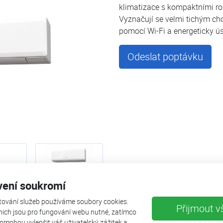
klimatizace s kompaktními r
Vyznačují se velmi tichým c
pomocí Wi-Fi a energeticky 
Odeslat poptávku
vení soukromí
tování služeb používáme soubory cookies.
Přijmout v
nich jsou pro fungování webu nutné, zatímco
omohou vylepšit váš uživatelský zážitek a