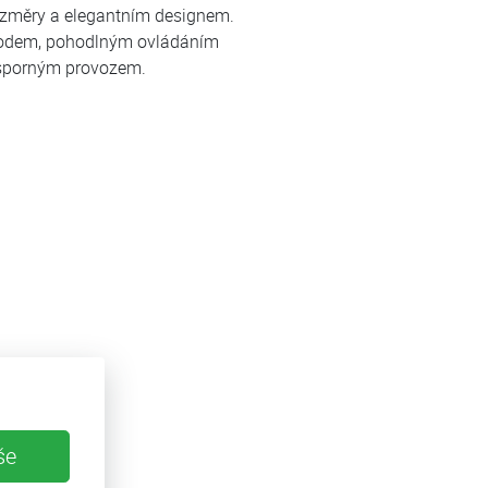
ozměry a elegantním designem.
hodem, pohodlným ovládáním
úsporným provozem.
še