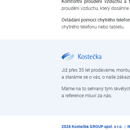
Komfortní proudění vzduchu a t
proudění vzduchu, který dosáhne 
Ovládání pomocí chytrého telefo
chytrého telefonu nebo tabletu.
Aircon FUJI ASF 12Ui-KP | Nástěnné klimatizace Aircon FUJI | Nástěnné klimatizace | Klimatizace pro domácnosti a kanceláře | Klimatizace | E-shop | Kostečka GROUP - kli
Již přes 35 let prodáváme, montu
a staráme se o vás, o naše zákaz
Máme na to sehraný tým skvělých 
a reference mluví za nás.
2026
Kostečka GROUP spol. s r.o.
|
N