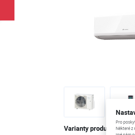
Nasta
Pro posky
Varianty produktu
Některé z 
jiné nám p