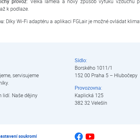
ichý provoz:
Velká lamela a nový způsob výfuku vzduchu pos
až k podlaze.
nu:
Díky Wi-Fi adaptéru a aplikaci FGLair je možné ovládat klima
matizace | tepelná čerpadla | úprava vody
Sídlo:
Borského 1011/1
jeme, servisujeme
152 00 Praha 5 – Hlubočepy
níky.
Provozovna:
lidí. Naše dějiny
Kaplická 125
382 32 Velešín
Jsme na Youtube
Jsme na Facebooku
astavení soukromí