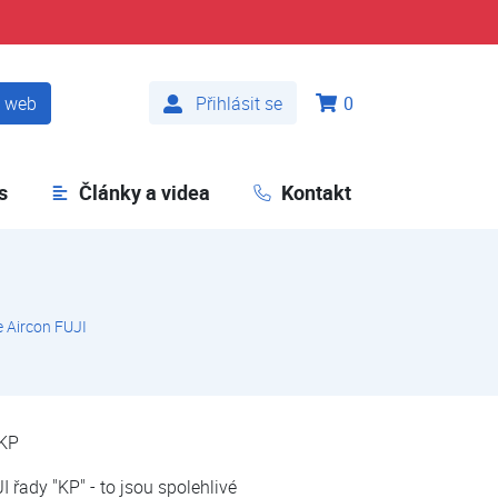
t web
Přihlásit se
0
s
Články a videa
Kontakt
 Aircon FUJI
KP
 řady "KP" - to jsou spolehlivé