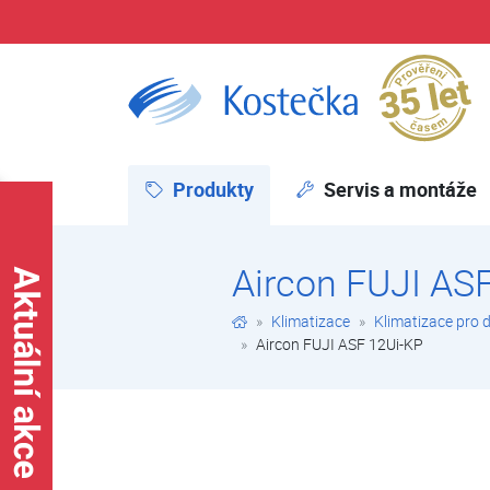
Pr
Aircon FUJI ASF 12Ui-KP | Nástěnné klimatizace Aircon FUJI | Nástěnné klimatizace | Klimatizace pro domácnosti a kanceláře | Klimatizace | E-shop | Kostečka GROUP - klimatizace | tepelná čerpadla | úprava vody
Produkty
(aktuální)
Servis a montáže
Aircon FUJI AS
Klimatizace
Klimatizace pro 
Aircon FUJI ASF 12Ui-KP