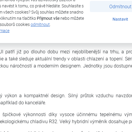
ás navést k tomu, co právě hledáte. Souhlasíte s
Odmítnout
Aircon FUJI ASF 09Ui-KP
m všech cookies? Svůj souhlas můžete snadno
kliknutím na tlačítko
Přijmout vše
nebo můžete
Nastavit
 souborů cookies
odmítnout
.
rmace
Dokumenty
I patří již po dlouho dobu mezi nejoblíbenější na trhu, a pr
e a také sleduje aktuální trendy v oblasti chlazení a topení. S
rickou náročností a moderním designem. Jednotky jsou dostupn
ý výkon a kompaktnéí design. Silný průtok vzduchu navzdo
apříklad do kanceláře.
špičkové výkonnosti díky vysoce účinnému tepelnému vým
 ekologickému chladivu R32. Velký hybridní výměník dosahuje p