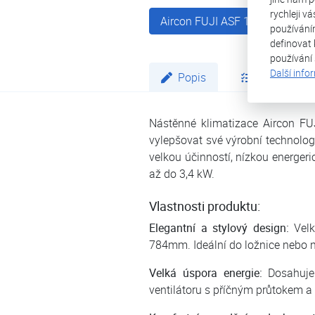
rychleji v
Aircon FUJI ASF 12Ui-KP
používání
definovat 
používání
Další info
Popis
Parametry
Nástěnné klimatizace Aircon FUJ
vylepšovat své výrobní technologi
velkou účinností, nízkou energe
až do 3,4 kW.
Vlastnosti produktu:
Elegantní a stylový design:
Velk
784mm. Ideální do ložnice nebo n
Velká úspora energie:
Dosahuje 
ventilátoru s příčným průtokem a