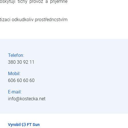
kytují tichý provoz a příjemné
tizaci odkudkoliv prostředncstvím
Telefon:
380 30 92 11
Mobil:
606 60 60 60
E-mail:
info@kostecka.net
Vyrobil
FT Sun