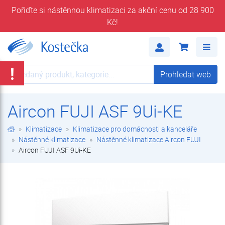
Pořiďte si nástěnnou klimatizaci za akční cenu od 28 900
Kč!
Aircon FUJI ASF 9Ui-KE | Nástěnné klimatizace Aircon FUJI | Nástěnné klimatizace | Klimatizace pro domácnosti a kanceláře | Klimatizace | E-shop | Kostečka GROUP - klimatizace | tepelná čerpadla | úprava vody
Me
!
Prohledat web
Prohledat web
Aircon FUJI ASF 9Ui-KE
Klimatizace
Klimatizace pro domácnosti a kanceláře
Nástěnné klimatizace
Nástěnné klimatizace Aircon FUJI
Aircon FUJI ASF 9Ui-KE