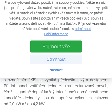
Pro poskytování služeb používáme soubory cookies. Některé z nich
jsou pro fungování webu nutné, zatímco jiné nám pomohou vylepšit
váš uživatelský zážitek a rychleji vás navést k tomu, co právě
Popis
hledáte. Souhlasíte s používáním všech cookies? Svůj souhlas
můžete snadno definovat kliknutím na tlačítko
Přijmout vše
nebo
Parametry
můžete používání souborů cookies
odmítnout
.
Další informace
Dokumenty
Přijmout vše
Nástěnné klimatizace Aircon FUJI patří již po dlouho dobu
Odmítnout
mezi nejoblíbenější na trhu, a proto se společnost snaží
neustále vylepšovat své výrobní technologie a také sleduje
Nastavit
aktuální trendy v oblasti chlazení a topení. Modelová řadea
s označením "KE" se vyniká především svým designem.
Přední panel vnitřních jednotek má texturovaný povch,
čímž elegantně doplní každý interiér vaší domácnosti nebo
kanceláře. Jednotky jsou dostupné ve výkonech chlazení
od 2,0 kW až do 4,2 kW.