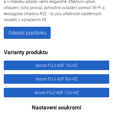
a v interiéru působí velmi elegantně. Efektivní výkon
chlazení, tichý provoz, pohodlné ovládání pomocí Wi-Fi a
ekologické chladivo R32 - to jsou přednosti nástěnných
modelů s označením KE.
Odeslat poptávku
Varianty produktu
Aircon FUJI ASF 7Ui-KE
Aircon FUJI ASF 9Ui-KE
Aircon FUJI ASF 12Ui-KE
Aircon FUJI ASF 14Ui-KE
Nastavení soukromí