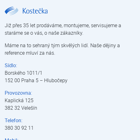
Aircon FUJI ASF 9Ui-KE | Nástěnné klimatizace Aircon FUJI | Nástěnné klimatizace | Klimatizace pro domácnosti a kanceláře | Klimatizace | E-shop | Kostečka GROUP - klimatizace | tepelná čerpadla | úprava vody
Již přes 35 let prodáváme, montujeme, servisujeme a
staráme se o vás, o naše zákazníky.
Máme na to sehraný tým skvělých lidí. Naše dějiny a
reference mluví za nás.
Sídlo:
Borského 1011/1
152 00 Praha 5 – Hlubočepy
Provozovna:
Kaplická 125
382 32 Velešín
Telefon:
380 30 92 11