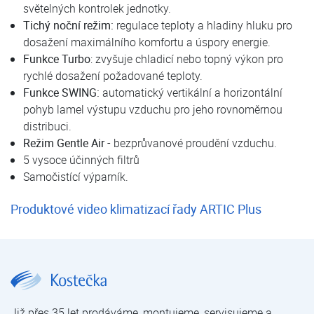
světelných kontrolek jednotky.
Tichý noční režim:
regulace teploty a hladiny hluku pro
dosažení maximálního komfortu a úspory energie.
Funkce Turbo
: zvyšuje chladicí nebo topný výkon pro
rychlé dosažení požadované teploty.
Funkce SWING:
automatický vertikální a horizontální
pohyb lamel výstupu vzduchu pro jeho rovnoměrnou
distribuci.
Režim Gentle Air
- bezprůvanové proudění vzduchu.
5 vysoce účinných filtrů
Samočistící výparník.
Produktové video klimatizací řady ARTIC Plus
DAITSU ARTIC PLUS DS-18KTP | Nástěnné klimatizace Daitsu | Nástěnné klimatizace | Klimatizace pro domácnosti a kanceláře | Klimatizace | E-shop | Kostečka GROUP - klimatizace | tepelná čerpadla | úprava vody
Již přes 35 let prodáváme, montujeme, servisujeme a