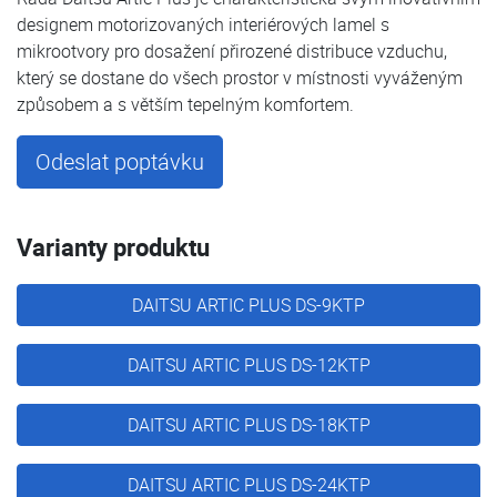
designem motorizovaných interiérových lamel s
mikrootvory pro dosažení přirozené distribuce vzduchu,
který se dostane do všech prostor v místnosti vyváženým
způsobem a s větším tepelným komfortem.
Odeslat poptávku
Varianty produktu
DAITSU ARTIC PLUS DS-9KTP
DAITSU ARTIC PLUS DS-12KTP
DAITSU ARTIC PLUS DS-18KTP
DAITSU ARTIC PLUS DS-24KTP