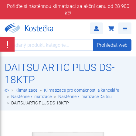
Pořiďte si nástěnnou klimatizaci za akční cenu od 28 900
Kč!
DAITSU ARTIC PLUS DS-18KTP | Nástěnné klimatizace Daitsu | Nástěnné klimatizace | Klimatizace pro domácnosti a kanceláře | Klimatizace | E-shop | Kostečka GROUP - klimatizace | tepelná čerpadla | úprava vody
Me
!
Prohledat web
Prohledat web
DAITSU ARTIC PLUS DS-
18KTP
Klimatizace
Klimatizace pro domácnosti a kanceláře
Nástěnné klimatizace
Nástěnné klimatizace Daitsu
DAITSU ARTIC PLUS DS-18KTP