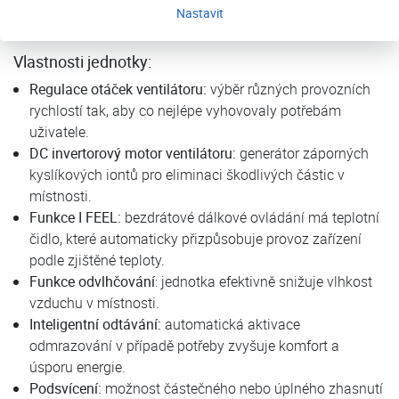
Nastavit
částice, jako je prach, pyl a bakterie.
Vlastnosti jednotky:
Regulace otáček ventilátoru:
výběr různých provozních
rychlostí tak, aby co nejlépe vyhovovaly potřebám
uživatele.
DC invertorový motor ventilátoru:
generátor záporných
kyslíkových iontů pro eliminaci škodlivých částic v
místnosti.
Funkce I FEEL:
bezdrátové dálkové ovládání má teplotní
čidlo, které automaticky přizpůsobuje provoz zařízení
podle zjištěné teploty.
Funkce odvlhčování
: jednotka efektivně snižuje vlhkost
vzduchu v místnosti.
Inteligentní odtávání:
automatická aktivace
odmrazování v případě potřeby zvyšuje komfort a
úsporu energie.
Podsvícení:
možnost částečného nebo úplného zhasnutí