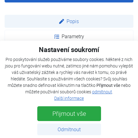
Popis
Parametry
Nastavení soukromí
Dokumenty
Pro poskytování služeb používáme soubory cookies. Některé z nich
jsou pro fungování webu nutné, zatímco jiné nám pomohou vylepšit
váš uživatelský zážitek a rychleji vás navést k tomu, co právě
Vysoce výkonné jednotky s maximální úsporou energie
hledáte. Souhlasíte s používáním všech cookies? Svůj souhlas
díky invertorové technologii a ekologickému chladivu R32.
můžete snadno definovat kliknutím na tlačítko
Přijmout vše
nebo
Mezi hlavní vlastnosti patří snadné ovládání a vestavěný
můžete používání souborů cookies
odmítnout
.
Wi-Fi modul jako standard pro kontrolu jednotky přes
Další informace
aplikaci.
Přijmout vše
Pro zajištění lepší kvality vzduchu jsou součástí dodávky
dva standardní prachové filtry, které jsou snadno přístupné
Odmítnout
díky jejich vertikálnímu odsávání z horní části vnitřní
jednotky. Syntetická vlákna filtrují ze vzduchu pevné