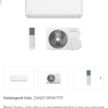
Katalogové číslo:
ZANDI18R4KTPP
Řada Daitsu Artic Plus je charakteristická svým inovativním