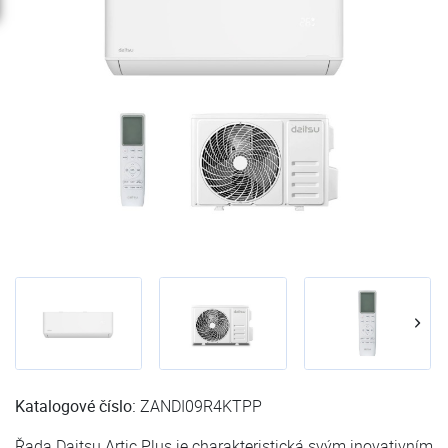
Katalogové číslo:
ZANDI09R4KTPP
Řada Daitsu Artic Plus je charakteristická svým inovativním