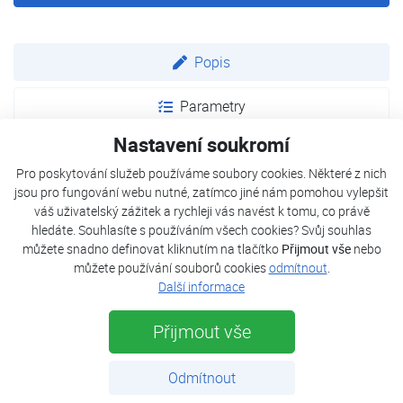
Popis
Parametry
Nastavení soukromí
Dokumenty
Pro poskytování služeb používáme soubory cookies. Některé z nich
jsou pro fungování webu nutné, zatímco jiné nám pomohou vylepšit
váš uživatelský zážitek a rychleji vás navést k tomu, co právě
Vysoce výkonné jednotky s maximální úsporou energie
hledáte. Souhlasíte s používáním všech cookies? Svůj souhlas
díky invertorové technologii a ekologickému chladivu R32.
můžete snadno definovat kliknutím na tlačítko
Přijmout vše
nebo
Mezi hlavní vlastnosti patří snadné ovládání a vestavěný
můžete používání souborů cookies
odmítnout
.
Wi-Fi modul jako standard pro kontrolu jednotky přes
Další informace
aplikaci.
Přijmout vše
Pro zajištění lepší kvality vzduchu jsou součástí dodávky
dva standardní prachové filtry, které jsou snadno přístupné
Odmítnout
díky jejich vertikálnímu odsávání z horní části vnitřní
jednotky. Syntetická vlákna filtrují ze vzduchu pevné