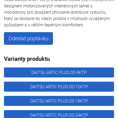
designem motorizovaných interiérových lamel s
mikrootvory pro dosažení přirozené distribuce vzduchu,
který se dostane do všech prostor v místnosti vyváženým
způsobem a s větším tepelným komfortem.
Odeslat poptávku
Varianty produktu
DAITSU ARTIC PLUS DS-9KTP
DAITSU ARTIC PLUS DS-12KTP
DAITSU ARTIC PLUS DS-18KTP
DAITSU ARTIC PLUS DS-24KTP