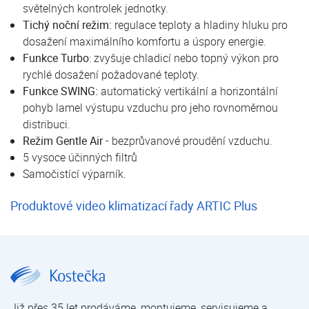
světelných kontrolek jednotky.
Tichý noční režim:
regulace teploty a hladiny hluku pro
dosažení maximálního komfortu a úspory energie.
Funkce Turbo
: zvyšuje chladicí nebo topný výkon pro
rychlé dosažení požadované teploty.
Funkce SWING:
automatický vertikální a horizontální
pohyb lamel výstupu vzduchu pro jeho rovnoměrnou
distribuci.
Režim Gentle Air
- bezprůvanové proudění vzduchu.
5 vysoce účinných filtrů
Samočistící výparník.
Produktové video klimatizací řady ARTIC Plus
DAITSU ARTIC PLUS DS-9KTP | Nástěnné klimatizace Daitsu | Nástěnné klimatizace | Klimatizace pro domácnosti a kanceláře | Klimatizace | E-shop | Kostečka GROUP - klimatizace | tepelná čerpadla | úprava vody
Již přes 35 let prodáváme, montujeme, servisujeme a