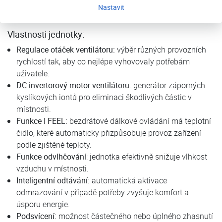
Nastavit
částice, jako je prach, pyl a bakterie.
Vlastnosti jednotky:
Regulace otáček ventilátoru:
výběr různých provozních
rychlostí tak, aby co nejlépe vyhovovaly potřebám
uživatele.
DC invertorový motor ventilátoru:
generátor záporných
kyslíkových iontů pro eliminaci škodlivých částic v
místnosti.
Funkce I FEEL:
bezdrátové dálkové ovládání má teplotní
čidlo, které automaticky přizpůsobuje provoz zařízení
podle zjištěné teploty.
Funkce odvlhčování
: jednotka efektivně snižuje vlhkost
vzduchu v místnosti.
Inteligentní odtávání:
automatická aktivace
odmrazování v případě potřeby zvyšuje komfort a
úsporu energie.
Podsvícení:
možnost částečného nebo úplného zhasnutí