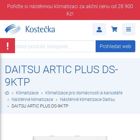
Pořiďte si nástěnnou klimatizaci za akční cenu od 28 900
Kč!
DAITSU ARTIC PLUS DS-9KTP | Nástěnné klimatizace Daitsu | Nástěnné klimatizace | Klimatizace pro domácnosti a kanceláře | Klimatizace | E-shop | Kostečka GROUP - klimatizace | tepelná čerpadla | úprava vody
Me
!
Prohledat web
Prohledat web
DAITSU ARTIC PLUS DS-
9KTP
Klimatizace
Klimatizace pro domácnosti a kanceláře
Nástěnné klimatizace
Nástěnné klimatizace Daitsu
DAITSU ARTIC PLUS DS-9KTP