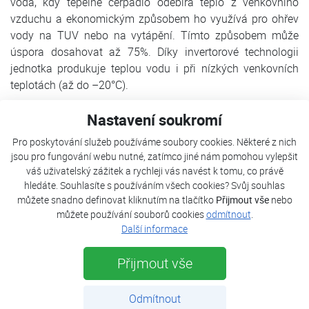
voda, kdy tepelné čerpadlo odebírá teplo z venkovního
vzduchu a ekonomickým způsobem ho využívá pro ohřev
vody na TUV nebo na vytápění. Tímto způsobem může
úspora dosahovat až 75%. Díky invertorové technologii
jednotka produkuje teplou vodu i při nízkých venkovních
teplotách (až do –20°C).
Tepelné čerpadlo FUJI KAITEKI neo se skládá ze dvou dílů:
Nastavení soukromí
venkovní jednotky, která obsahuje kompresor
Pro poskytování služeb používáme soubory cookies. Některé z nich
s invertorovou technologií a z vnitřní jednotky, která v sobě
jsou pro fungování webu nutné, zatímco jiné nám pomohou vylepšit
zahrnuje výměník , elektrokotel, oběhové čerpadlo a
váš uživatelský zážitek a rychleji vás navést k tomu, co právě
automatiku. Tyto dvě části jsou mezi sebou propojeny
hledáte. Souhlasíte s používáním všech cookies? Svůj souhlas
měděným potrubím s chladivem R410A a elektrickým
můžete snadno definovat kliknutím na tlačítko
Přijmout vše
nebo
vedením.
můžete používání souborů cookies
odmítnout
.
Další informace
VENKOVNÍ JEDNOTKA
Přijmout vše
Venkovní jednotka tepelného čerpadla
využívá nejmodernější invertorové technologie a
inteligentního procesorového řízení. Základním prvkem
Odmítnout