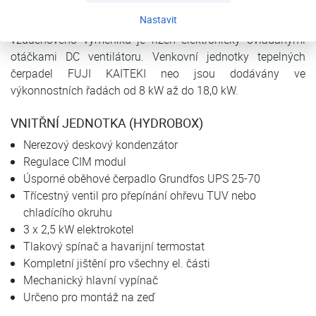
venkovní jednotky je vysoce účinný dvojitý rotační
Nastavit
kompresor s DC invertorovou technologií. Výkon
vzduchového výměníku je řízen elektronicky ovládanými
otáčkami DC ventilátoru. Venkovní jednotky tepelných
čerpadel FUJI KAITEKI neo jsou dodávány ve
výkonnostních řadách od 8 kW až do 18,0 kW.
VNITŘNÍ JEDNOTKA (HYDROBOX)
Nerezový deskový kondenzátor
Regulace CIM modul
Úsporné oběhové čerpadlo Grundfos UPS 25-70
Třícestný ventil pro přepínání ohřevu TUV nebo
chladícího okruhu
3 x 2,5 kW elektrokotel
Tlakový spínač a havarijní termostat
Kompletní jištění pro všechny el. části
Mechanický hlavní vypínač
Určeno pro montáž na zeď