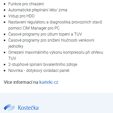
Funkce pro chlazení
Automatické přepínání léto/ zima
Vstup pro HDO
Nastavení regulátoru a diagnostika provozních stavů
pomocí CIM Manager pro PC
Časové programy pro útlum topení a TUV
Časové programy pro snížení hlučnosti venkovní
jednotky
Omezení maximálního výkonu kompresoru při ohřevu
TUV
2-stupňové spínání bivalentního zdroje
Novinka - dotykový ovládací panel
Více informací na
kaiteki.cz
FUJI Kaiteki neo 12 | FUJI KAITEKI | Tepelná čerpadla | E-shop | Kostečka GROUP - klimatizace | tepelná čerpadla | úprava vody