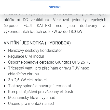
venkovní jednotky je vysoce účinný dvojitý rotační
Nastavit
kompresor s DC invertorovou technologií. Výkon
vzduchového výměníku je řízen elektronicky ovládanými
otáčkami DC ventilátoru. Venkovní jednotky tepelných
čerpadel FUJI KAITEKI neo jsou dodávány ve
výkonnostních řadách od 8 kW až do 18,0 kW.
VNITŘNÍ JEDNOTKA (HYDROBOX)
Nerezový deskový kondenzátor
Regulace CIM modul
Úsporné oběhové čerpadlo Grundfos UPS 25-70
Třícestný ventil pro přepínání ohřevu TUV nebo
chladícího okruhu
3 x 2,5 kW elektrokotel
Tlakový spínač a havarijní termostat
Kompletní jištění pro všechny el. části
Mechanický hlavní vypínač
Určeno pro montáž na zeď