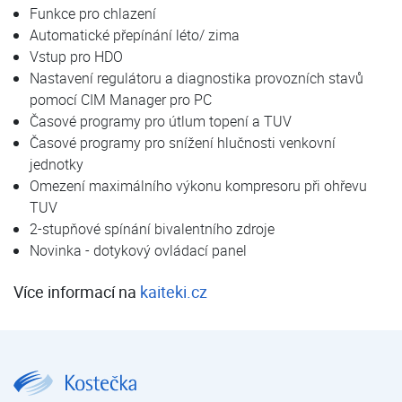
Funkce pro chlazení
Automatické přepínání léto/ zima
Vstup pro HDO
Nastavení regulátoru a diagnostika provozních stavů
pomocí CIM Manager pro PC
Časové programy pro útlum topení a TUV
Časové programy pro snížení hlučnosti venkovní
jednotky
Omezení maximálního výkonu kompresoru při ohřevu
TUV
2-stupňové spínání bivalentního zdroje
Novinka - dotykový ovládací panel
Více informací na
kaiteki.cz
FUJI Kaiteki neo 12T | FUJI KAITEKI | Tepelná čerpadla | E-shop | Kostečka GROUP - klimatizace | tepelná čerpadla | úprava vody