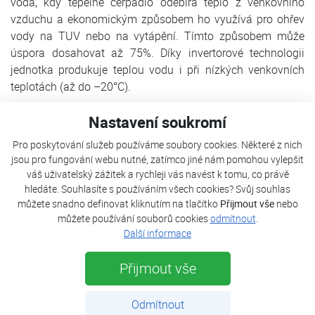
voda, kdy tepelné čerpadlo odebírá teplo z venkovního
vzduchu a ekonomickým způsobem ho využívá pro ohřev
vody na TUV nebo na vytápění. Tímto způsobem může
úspora dosahovat až 75%. Díky invertorové technologii
jednotka produkuje teplou vodu i při nízkých venkovních
teplotách (až do –20°C).
Tepelné čerpadlo FUJI KAITEKI neo se skládá ze dvou dílů:
Nastavení soukromí
venkovní jednotky, která obsahuje kompresor
Pro poskytování služeb používáme soubory cookies. Některé z nich
s invertorovou technologií a z vnitřní jednotky, která v sobě
jsou pro fungování webu nutné, zatímco jiné nám pomohou vylepšit
zahrnuje výměník , elektrokotel, oběhové čerpadlo a
váš uživatelský zážitek a rychleji vás navést k tomu, co právě
automatiku. Tyto dvě části jsou mezi sebou propojeny
hledáte. Souhlasíte s používáním všech cookies? Svůj souhlas
měděným potrubím s chladivem R410A a elektrickým
můžete snadno definovat kliknutím na tlačítko
Přijmout vše
nebo
vedením.
můžete používání souborů cookies
odmítnout
.
Další informace
VENKOVNÍ JEDNOTKA
Přijmout vše
Venkovní jednotka tepelného čerpadla
využívá nejmodernější invertorové technologie a
inteligentního procesorového řízení. Základním prvkem
Odmítnout