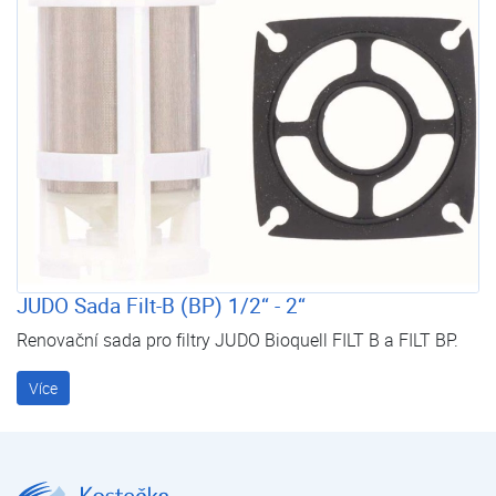
JUDO Sada Filt-B (BP) 1/2“ - 2“
Renovační sada pro filtry JUDO Bioquell FILT B a FILT BP.
Více
JUDO Bioquell-FILT B 1 1/2" | JUDO Bioquell FILT B | Filtry manuální | Filtrace mechanických nečistot | Úprava vody | E-shop | Kostečka GROUP - klimatizace | tepelná čerpadla | úprava vody