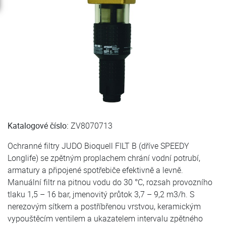
Katalogové číslo:
ZV8070713
Ochranné filtry JUDO Bioquell FILT B (dříve SPEEDY
Longlife) se zpětným proplachem chrání vodní potrubí,
armatury a připojené spotřebiče efektivně a levně.
Manuální filtr na pitnou vodu do 30 °C, rozsah provozního
tlaku 1,5 – 16 bar, jmenovitý průtok 3,7 – 9,2 m3/h. S
nerezovým sítkem a postříbřenou vrstvou, keramickým
vypouštěcím ventilem a ukazatelem intervalu zpětného