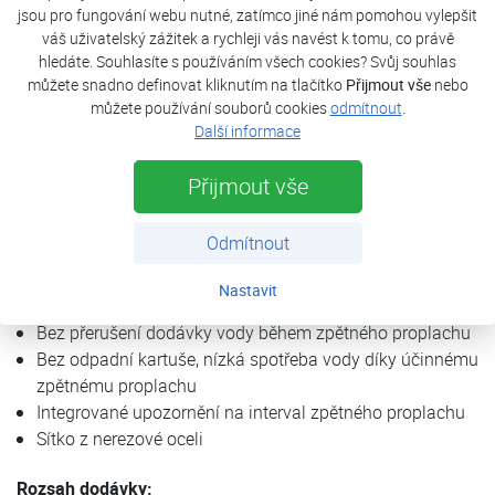
přerušení dodávky vody. Filtry Bioquell®-FILT jsou navíc
jsou pro fungování webu nutné, zatímco jiné nám pomohou vylepšit
vybaveny patentovaným zpětným proplachovacím
váš uživatelský zážitek a rychleji vás navést k tomu, co právě
hledáte. Souhlasíte s používáním všech cookies? Svůj souhlas
ventilem vyrobeným z high-tech keramiky. Díky tomu jsou
můžete snadno definovat kliknutím na tlačítko
Přijmout vše
nebo
obzvláště spolehlivé a mají dlouhou životnost.
můžete používání souborů cookies
odmítnout
.
Další informace
Výhody produktu:
Kvalita zaručena, vyrobeno v Německu
Přijmout vše
Spolehlivá ochrana proti vniknutí částic
Žádné drahé a složité výměny kazet
Odmítnout
Nekomplikované snadné zpětné proplachování
Efektivní zpětný proplach díky technologii keramických
Nastavit
disků
Bez přerušení dodávky vody během zpětného proplachu
Bez odpadní kartuše, nízká spotřeba vody díky účinnému
zpětnému proplachu
Integrované upozornění na interval zpětného proplachu
Sítko z nerezové oceli
Rozsah dodávky: