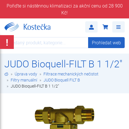
Pořiďte si nástěnnou klimatizaci za akční cenu od 28 900
Kč!
JUDO Bioquell-FILT B 1 1/2" | JUDO Bioquell FILT B | Filtry manuální | Filtrace mechanických nečistot | Úprava vody | E-shop | Kostečka GROUP - klimatizace | tepelná čerpadla | úprava vody
Me
!
Prohledat web
Prohledat web
JUDO Bioquell-FILT B 1 1/2"
Úprava vody
Filtrace mechanických nečistot
Filtry manuální
JUDO Bioquell FILT B
JUDO Bioquell-FILT B 1 1/2"