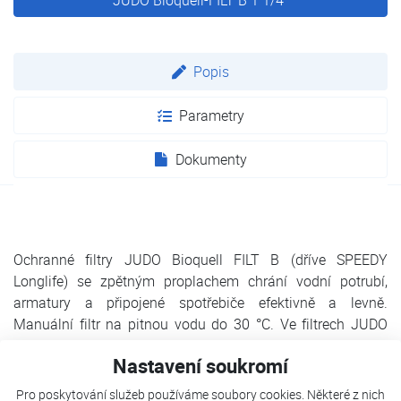
Popis
Parametry
Dokumenty
Ochranné filtry JUDO Bioquell FILT B (dříve SPEEDY
Longlife) se zpětným proplachem chrání vodní potrubí,
armatury a připojené spotřebiče efektivně a levně.
Manuální filtr na pitnou vodu do 30 °C. Ve filtrech JUDO
voda protéká sítem zvenčí dovnitř. Tím se zachytí hrubé i
Nastavení soukromí
jemnozrnné nečistoty. Síto filtru lze zkontrolovat zvenčí
průhledítkem a během okamžiku se zpětně propláchne bez
Pro poskytování služeb používáme soubory cookies. Některé z nich