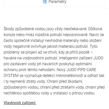
Parametry
Škody způsobené vodou jsou vždy neočekávané. Důlková
koroze nebo mráz rozežírá potrubí nepozorovaně. Navíc se
často společně instalují nevhodné materiály nebo složení
vody negativně ovlivňuje jakost materiálu potrubí. Tyto
problémy se projeví až ve chvíli, kdy je příliš pozdě –
havárie na vodovodním potrubí. Inteligentní zařízení JUDO
pro zastavení vody při haváriích poskytují optimální
ochranu proti těmto nehodám. Nový JUDO PIPE-CARE
SYSTEM se vyznačuje detekcí mikronetěsností a odhalí tak
i ty nejmenší ztráty vody. Chrání před škodami
způsobenými vodou, chrání před ztrátami vody, chrání před
nechtěnou spotřebou vody u instalací s pitnou vodou.
Vlastnosti zařízení: