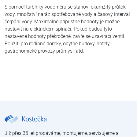
S pomocí turbínky vodoměru se stanoví okamžitý průtok
vody, množství naráz spotřebované vody a časový interval
čerpání vody. Maximálně přípustné hodnoty je možné
nastavit na elektrickém spínači. Pokud budou tyto
nastavené hodnoty překročené, zavře se uzavírací ventil.
Použití pro rodinné domky, obytné budovy, hotely,
gastronomické provozy průmysl, atd.
JUDO JPCS-FB 3/4" - 1 1/4" | JUDO JPCS-FB | Ochrana proti havárii vody | Úprava vody | E-shop | Kostečka GROUP - klimatizace | tepelná čerpadla | úprava vody
Již přes 35 let prodáváme, montujeme, servisujeme a