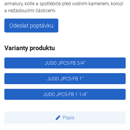
armatury, kotle a spotřebiče před vodním kamenem, korozí
a nežádoucími částicemi.
Odeslat poptávku
Varianty produktu
JUDO JPCS-FB 3/4"
JUDO JPCS-FB 1"
JUDO JPCS-FB 1 1/4"
Popis