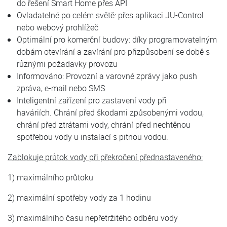
do řešení Smart Home přes API
Ovladatelné po celém světě: přes aplikaci JU-Control
nebo webový prohlížeč
Optimální pro komerční budovy: díky programovatelným
dobám otevírání a zavírání pro přizpůsobení se době s
různými požadavky provozu
Informováno: Provozní a varovné zprávy jako push
zpráva, e-mail nebo SMS
Inteligentní zařízení pro zastavení vody při
haváriích. Chrání před škodami způsobenými vodou,
chrání před ztrátami vody, chrání před nechtěnou
spotřebou vody u instalací s pitnou vodou.
Zablokuje průtok vody při překročení přednastaveného:
1) maximálního průtoku
2) maximální spotřeby vody za 1 hodinu
3) maximálního času nepřetržitého odběru vody