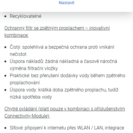
Tepelná izolace: chrání před kondenzací vody
Nastavit
Nízká hlučnost: díky akustické izolaci
Recyklovatelné
Ochranný filtr se zpětným proplachem – inovativní
kombinace:
Čistý: spolehlivá a bezpečná ochrana proti vnikání
nečistot
Úspora nákladů: žádná nákladná a časově náročná
výměna filtrační vložky
Praktické: bez přerušení dodávky vody během zpětného
proplachování
Úspora vody: krátká doba zpětného proplachu, tudíž
nízká spotřeba vody
Chytré ovládání (platí pouze v kombinaci s příslušenstvím
Connectivity-Module):
Síťové: připojení k internetu přes WLAN / LAN, integrace