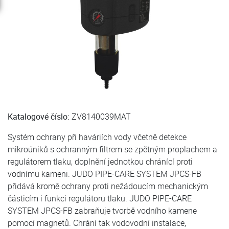
Katalogové číslo:
ZV8140039MAT
Systém ochrany při haváriích vody včetně detekce
mikroúniků s ochranným filtrem se zpětným proplachem a
regulátorem tlaku, doplnění jednotkou chránící proti
vodnímu kameni. JUDO PIPE-CARE SYSTEM JPCS-FB
přidává kromě ochrany proti nežádoucím mechanickým
částicím i funkci regulátoru tlaku. JUDO PIPE-CARE
SYSTEM JPCS-FB zabraňuje tvorbě vodního kamene
pomocí magnetů. Chrání tak vodovodní instalace,