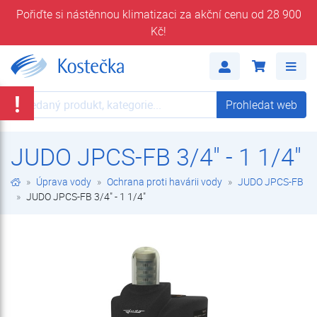
Pořiďte si nástěnnou klimatizaci za akční cenu od 28 900
Kč!
JUDO JPCS-FB 3/4" - 1 1/4" | JUDO JPCS-FB | Ochrana proti havárii vody | Úprava vody | E-shop | Kostečka GROUP - klimatizace | tepelná čerpadla | úprava vody
Me
!
Prohledat web
Prohledat web
JUDO JPCS-FB 3/4" - 1 1/4"
Úprava vody
Ochrana proti havárii vody
JUDO JPCS-FB
JUDO JPCS-FB 3/4" - 1 1/4"