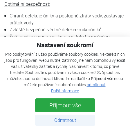
Optimální bezpečnost:
Chrání: detekuje úniky a postupné ztráty vody, zastavuje
průtok vody
Zvláště bezpečné: včetně detekce mikroúniků
Šetří peníze a vodu, poskytuje jistotu bezpečného
provozu
Nastavení soukromí
Chrání před problémy způsobenými vodním kamenem
Pro poskytování služeb používáme soubory cookies. Některé z nich
jsou pro fungování webu nutné, zatímco jiné nám pomohou vylepšit
Individuálně přizpůsobitelné:
váš uživatelský zážitek a rychleji vás navést k tomu, co právě
hledáte. Souhlasíte s používáním všech cookies? Svůj souhlas
Chytré: jednoduché nastavení mezních hodnot
můžete snadno definovat kliknutím na tlačítko
Přijmout vše
nebo
Třístupňový prázdninový režim: automatická aktivace po
můžete používání souborů cookies
odmítnout
.
72 hodinách bez použití vody
Další informace
Přizpůsobitelné: přizpůsobuje se osobním spotřebním
návykům
Přijmout vše
Udržitelný design:
Odmítnout
Odolný: vysoce kvalitní pouzdro z EPP