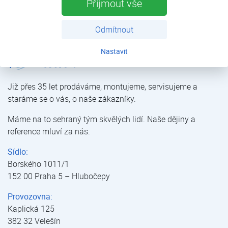
Přijmout vše
Více
Odmítnout
Nastavit
JUDO JPCS-FB | Ochrana proti havárii vody | Úprava vody | E-shop | Kostečka GROUP - klimatizace | tepelná čerpadla | úprava vody
Již přes 35 let prodáváme, montujeme, servisujeme a
staráme se o vás, o naše zákazníky.
Máme na to sehraný tým skvělých lidí. Naše dějiny a
reference mluví za nás.
Sídlo:
Borského 1011/1
152 00 Praha 5 – Hlubočepy
Provozovna:
Kaplická 125
382 32 Velešín