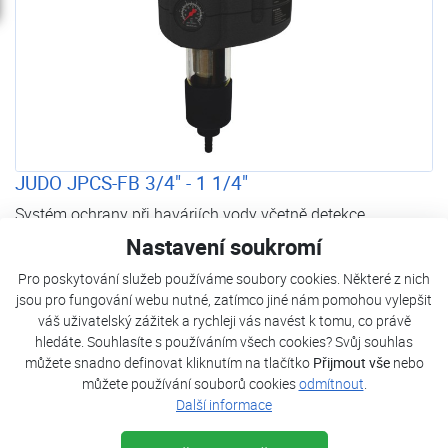
JUDO JPCS-FB 3/4" - 1 1/4"
Systém ochrany při haváriích vody včetně detekce
mikroúniků s ochranným filtrem se zpětným proplachem a
Nastavení soukromí
regulátorem tlaku, doplnění jednotkou chránící proti
Pro poskytování služeb používáme soubory cookies. Některé z nich
vodnímu kameni. JUDO PIPE-CARE SYSTEM JPCS-FB
jsou pro fungování webu nutné, zatímco jiné nám pomohou vylepšit
přidává kromě ochrany proti nežádoucím mechanickým
váš uživatelský zážitek a rychleji vás navést k tomu, co právě
částicím i funkci regulátoru tlaku. JUDO PIPE-CARE
hledáte. Souhlasíte s používáním všech cookies? Svůj souhlas
SYSTEM JPCS-FB zabraňuje tvorbě vodního kamene
můžete snadno definovat kliknutím na tlačítko
Přijmout vše
nebo
pomocí magnetů. Chrání tak vodovodní instalace,
můžete používání souborů cookies
odmítnout
.
Další informace
armatury, kotle a spotřebiče před vodním kamenem, korozí
a nežádoucími částicemi.