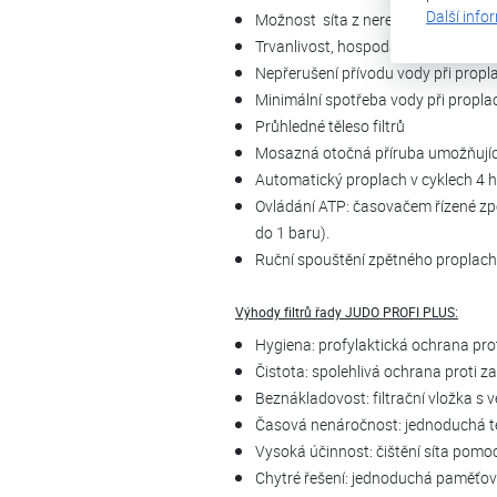
Další info
Možnost síta z nerezové oceli s hr
Trvanlivost, hospodárnost, bezpr
Nepřerušení přívodu vody při prop
Minimální spotřeba vody při propl
Průhledné těleso filtrů
Mosazná otočná příruba umožňující
Automatický proplach v cyklech 4
Ovládání ATP: časovačem řízené zpě
do 1 baru).
Ruční spouštění zpětného proplachu
Výhody filtrů řady JUDO PROFI PLUS:
Hygiena: profylaktická ochrana pr
Čistota: spolehlivá ochrana proti 
Beznákladovost: filtrační vložka s 
Časová nenáročnost: jednoduchá t
Vysoká účinnost: čištění síta pomo
Chytré řešení: jednoduchá paměťov