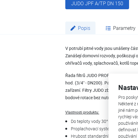
JUDO JPF A/TP DN 150
Popis
Parametry
V potrubí pitné vody jsou unášeny část
Zanášejí domovní rozvody, poškozují o
ohřívačů vody, splachovačů, kotlů tope
Řada filtrů JUDO PROFIMAT PLUS se 
hod. (3/4" - DN200). Patentovaný ochr
Nasta
zařízení. Filtry JUDO zbaví protékají
Pro posky
bodové rotace bez nutnosti přerušení 
Některé z 
jiné nám p
Vlastnosti produktu:
rychleji v
Do teploty vody 30°C
používání
Proplachovací systém v automatick
definovat 
používání
Hrubost standardního postříbřené