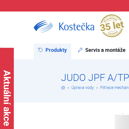
Pr
JUDO JPF A/TP DN 65 | Filtry automatické | Filtrace mechanických nečistot | Úprava vody | E-shop | Kostečka GROUP - klimatizace | tepelná čerpadla | úprava vody
Produkty
(aktuální)
Servis a montáže
JUDO JPF A/TP
Úprava vody
Filtrace mechan