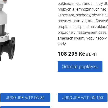
bakteriální ochranou. Filtry 
hrubých a jemnozrnných nečis
kanceláře, obchody, obytné b
provozy, průmysl, atd. Časové
proplach se spustí na základě
případně v nastaveném čase. I
změnách kvality vody nebo 
vody.
108 295 Kč
s DPH
Odeslat poptávku
JUDO JPF A/TP DN 80
JUDO JPF A/TP DN 100