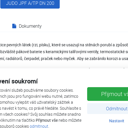
JUDO JPF A/TP DN 200
Dokumenty
ice pevných látek (rzi, písku), které se usazují na stěnách porubí a způs
bzvláště pákové baterie s keramickými talířovými ventily, termostatické s
ní, radiátorů, čerpadel, praček nebo myček. Aby se zabránilo korozi a usaz
zpětným proplachem je určena pro domácnosti i průmysl s vysokým prů
anný filtr se zpětným proplachem účinně a ekonomicky chrání vodovodní 
vení soukromí
cí vodu všech hrubých a jemnozrnných nečistot. Čištění síta probíhá tla
tování služeb používáme soubory cookies.
přívodu vody.
Přijmout v
nich jsou pro fungování webu nutné, zatímco
omohou vylepšit váš uživatelský zážitek a
ás navést k tomu, co právě hledáte. Souhlasíte s
Odmítnout
m všech cookies? Svůj souhlas můžete snadno
é verzi
kliknutím na tlačítko
Přijmout vše
nebo můžete
Nastavit
 souborů cookies
odmítnout
.
ho síta – 0,1 mm