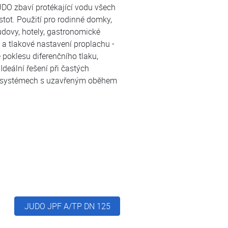
JUDO zbaví protékající vodu všech
tot. Použití pro rodinné domky,
udovy, hotely, gastronomické
 a tlakové nastavení proplachu -
 poklesu diferenčního tlaku,
deální řešení při častých
v systémech s uzavřeným oběhem
JUDO JPF A/TP DN 125