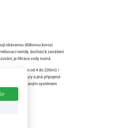
obují obávanou důlkovou korozi.
měšovací ventily, dochází k zanášení
ování, je filtrace vody nutná.
tokovým výkonem od 4 do 200m3 /
potrubí, armatury a jiná připojená
kem trysky patentovaným systémem
še