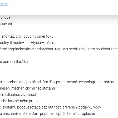
rmace
ubostí 0,03 a 0,5 mm
oblémovost
lachování
achování
 montáž pro libovolný směr toku
 hodiny-8 hodin–den–týden–měsíc
tné proplachování s dodatečnou regulací rozdílu tlaku pro spuštění zpět
 pomocí tlačítka.
oti choroboplodným zárodkům díky patentované technologii postříbření
zanesení mechanickými nečistotami
velmi dlouhou životností
echnika zpětného proplachu
cí systému bodové rotace bez nutnosti přerušení dodávky vody
á mechanika, která Vám připomene příští termín proplachu