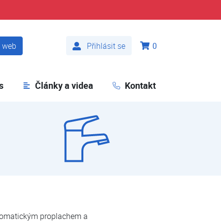
t web
Přihlásit se
0
s
Články a videa
Kontakt
utomatickým proplachem a