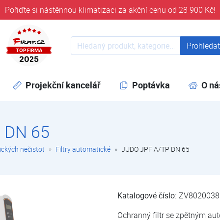
Pořiďte si nástěnnou klimatizaci za akční cenu od 28 900 Kč!
ověřeni časem 32 let
Prohledat web
Prohleda
Projekční kancelář
Poptávka
O ná
 DN 65
ických nečistot
Filtry automatické
JUDO JPF A/TP DN 65
Katalogové číslo:
ZV8020038
Ochranný filtr se zpětným a