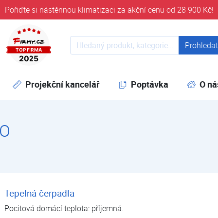
Pořiďte si nástěnnou klimatizaci za akční cenu od 28 900 Kč!
ověřeni časem 32 let
Prohledat web
Prohleda
Projekční kancelář
Poptávka
O ná
DO
Tepelná čerpadla
Pocitová domácí teplota: příjemná.