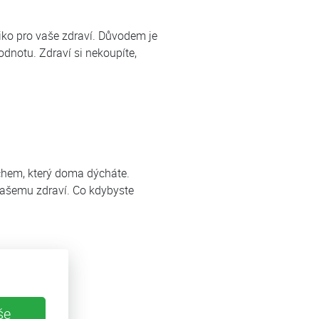
ziko pro vaše zdraví. Důvodem je
odnotu. Zdraví si nekoupíte,
uchem, který doma dýcháte.
 vašemu zdraví. Co kdybyste
še