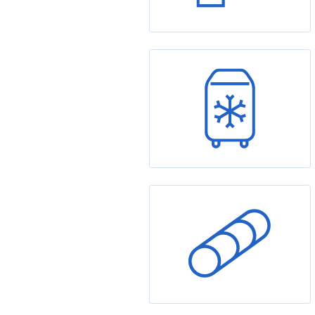
Úprava vody
Mobilní klimatizace
Vzduchotechnika