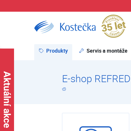
Pr
E-shop | Kostečka GROUP - klimatizace | tepelná čerpadla | úprava vody
Produkty
(aktuální)
Servis a montáže
E-shop REFRE