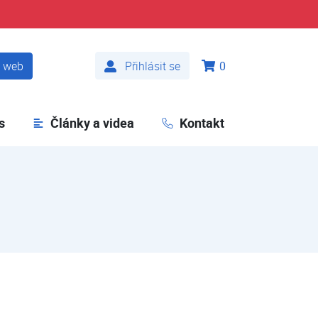
t web
Přihlásit se
0
s
Články a videa
Kontakt