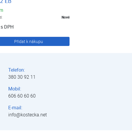
2 EB
em
í:
Nové
s DPH
Přidat k nákupu
Telefon:
380 30 92 11
Mobil:
606 60 60 60
E-mail:
info@kostecka.net