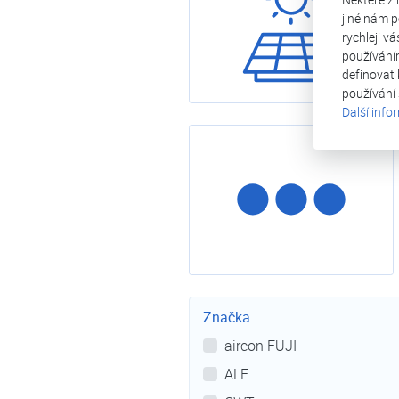
jiné nám p
rychleji v
používání
definovat 
používání
Fotovoltaika
Další info
Výprodej
Značka
aircon FUJI
ALF