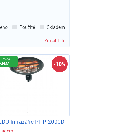
leno
Použité
Skladem
Zrušit filtr
PRAVA
-10%
ARMA
DO Infrazářič PHP 2000D
kladem