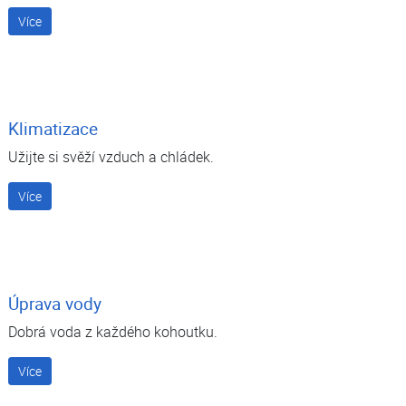
Více
Klimatizace
Užijte si svěží vzduch a chládek.
Více
Úprava vody
Dobrá voda z každého kohoutku.
Více