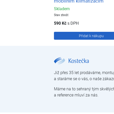
mobilním klimatizacím
Skladem
Stav zboží:
590 Kč
s DPH
Přidat k nákupu
E-shop | Kostečka GROUP - klimatizace | tepelná čerpadla | úprava vody
Již přes 35 let prodáváme, montu
a staráme se o vás, o naše zákaz
Máme na to sehraný tým skvělých 
a reference mluví za nás.