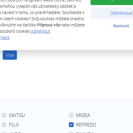
omohou vylepšit váš uživatelský zážitek a
ás navést k tomu, co právě hledáte. Souhlasíte s
Odmítnout
m všech cookies? Svůj souhlas můžete snadno
kliknutím na tlačítko
Přijmout vše
nebo můžete
Nastavit
 souborů cookies
odmítnout
.
rmace
Výprodej
Více
DAITSU
MIDEA
FUJI
REFREDO