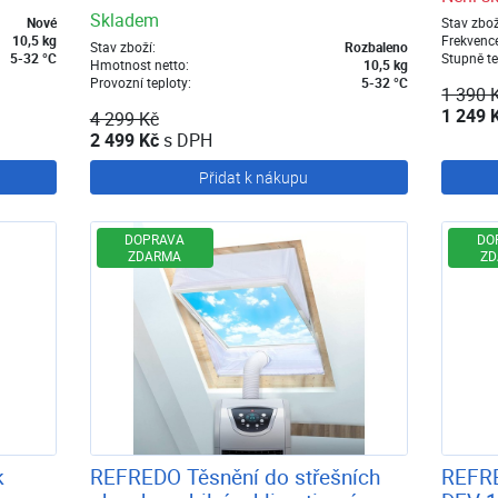
Skladem
Nové
Stav zbož
10,5 kg
Frekvenc
Stav zboží:
Rozbaleno
5-32 °C
Stupně t
Hmotnost netto:
10,5 kg
Provozní teploty:
5-32 °C
1 390 
1 249 
4 299 Kč
2 499 Kč
s DPH
Přidat k nákupu
DOPRAVA
DO
ZDARMA
ZD
k
REFREDO Těsnění do střešních
REFRE