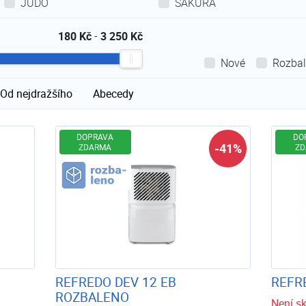
JUDO
SAKURA
180 Kč
-
3 250 Kč
Nové
Rozba
Od nejdražšího
Abecedy
DOPRAVA
DO
-41%
ZDARMA
ZD
Rozbaleno
REFREDO DEV 12 EB
REFRE
ROZBALENO
Není s