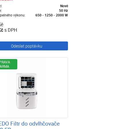
í:
Nové
e:
50 Hz
epelného výkonu:
650 - 1250 - 2000 W
Kč
Kč
s DPH
Odeslat poptávku
PRAVA
ARMA
DO Filtr do odvlhčovače