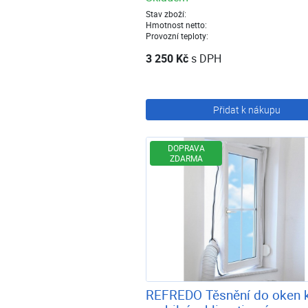
Stav zboží:
Hmotnost netto:
Provozní teploty:
3 250 Kč
s DPH
Přidat k nákupu
DOPRAVA
ZDARMA
REFREDO Těsnění do oken 