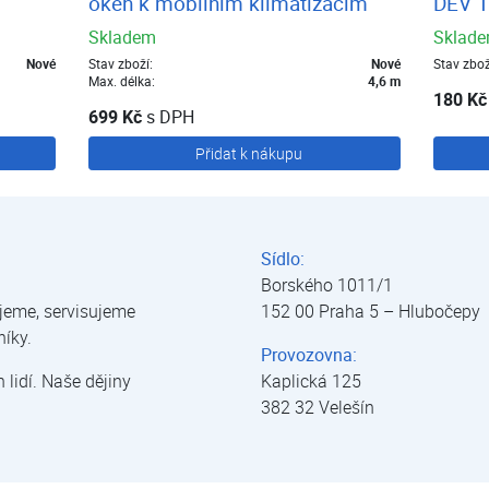
oken k mobilním klimatizacím
DEV 1
Skladem
Sklad
Nové
Stav zboží:
Nové
Stav zbož
Max. délka:
4,6 m
180 Kč
699 Kč
s DPH
Přidat k nákupu
Sídlo:
Borského 1011/1
jeme, servisujeme
152 00 Praha 5 – Hlubočepy
níky.
Provozovna:
lidí. Naše dějiny
Kaplická 125
382 32 Velešín