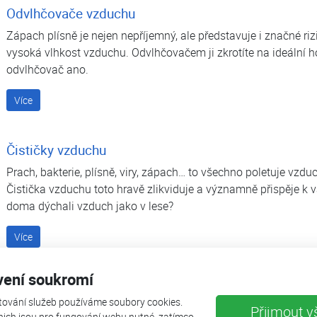
Odvlhčovače vzduchu
Zápach plísně je nejen nepříjemný, ale představuje i značné ri
vysoká vlhkost vzduchu. Odvlhčovačem ji zkrotíte na ideální h
odvlhčovač ano.
Více
Čističky vzduchu
Prach, bakterie, plísně, viry, zápach… to všechno poletuje vzd
Čistička vzduchu toto hravě zlikviduje a významně přispěje k
doma dýchali vzduch jako v lese?
Více
vení soukromí
Fotovoltaika
tování služeb používáme soubory cookies.
Přijmout v
Více
nich jsou pro fungování webu nutné, zatímco