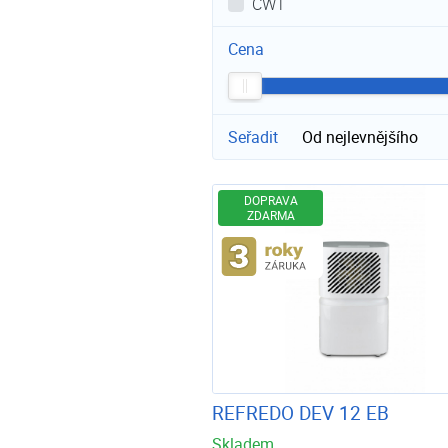
CWT
Cena
Seřadit
Od nejlevnějšího
DOPRAVA
ZDARMA
Rozšířená záruka
REFREDO DEV 12 EB
Skladem