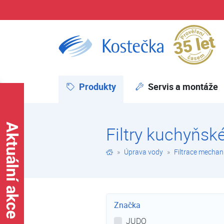
Pr
Filtry kuchyňské | Filtrace mechanických nečistot | Úprava vody | E-shop | Kostečka GROUP - klimatizace | tepelná čerpadla | úprava vody
Produkty
(aktuální)
Servis a montáže
Filtry kuchyňsk
Úprava vody
Filtrace mechan
Značka
JUDO