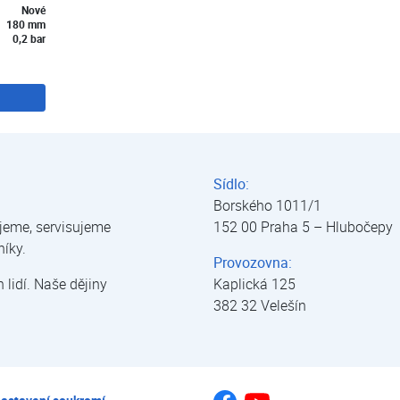
Nové
180 mm
0,2 bar
Sídlo:
Borského 1011/1
jeme, servisujeme
152 00 Praha 5 – Hlubočepy
níky.
Provozovna:
lidí. Naše dějiny
Kaplická 125
382 32 Velešín
Jsme na Youtube