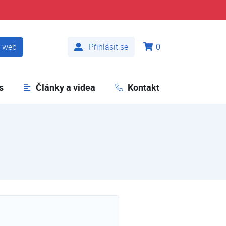
t web
Přihlásit se
0
s
Články a videa
Kontakt