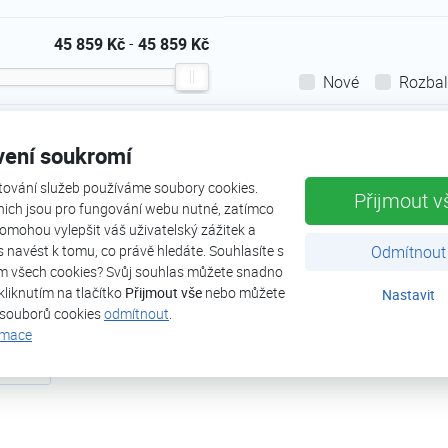
45 859 Kč
-
45 859 Kč
Nové
Rozba
Od nejdražšího
Abecedy
vení soukromí
tování služeb používáme soubory cookies.
Přijmout v
nich jsou pro fungování webu nutné, zatímco
omohou vylepšit váš uživatelský zážitek a
ás navést k tomu, co právě hledáte. Souhlasíte s
Odmítnout
m všech cookies? Svůj souhlas můžete snadno
kliknutím na tlačítko
Přijmout vše
nebo můžete
Nastavit
 souborů cookies
odmítnout
.
rmace