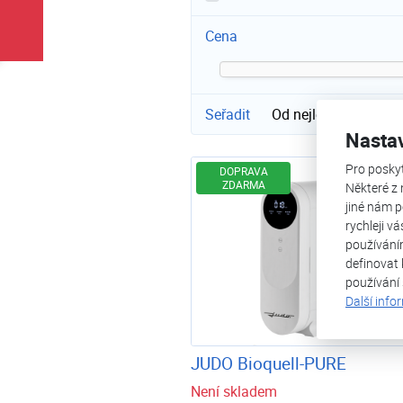
Cena
Seřadit
Od nejlevnějšího
Nasta
Pro posky
DOPRAVA
ZDARMA
Některé z 
jiné nám p
rychleji v
používání
definovat 
používání
Další info
JUDO Bioquell-PURE
Není skladem