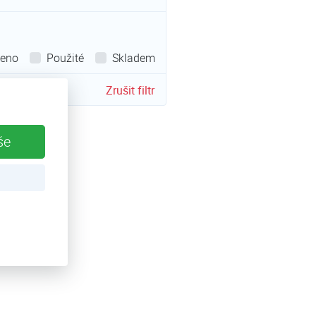
leno
Použité
Skladem
Zrušit filtr
še