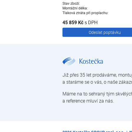
Stav zboží:
Montážní délka:
Tlaková ztráta při proplachu:
45 859 Kč
s DPH
Odeslat poptávku
Filtry kuchyňské | Filtrace mechanických nečistot | Úprava vody | E-shop | Kostečka GROUP - klimatizace | tepelná čerpadla | úprava vody
Již přes 35 let prodáváme, montu
a staráme se o vás, o naše zákaz
Máme na to sehraný tým skvělých 
a reference mluví za nás.