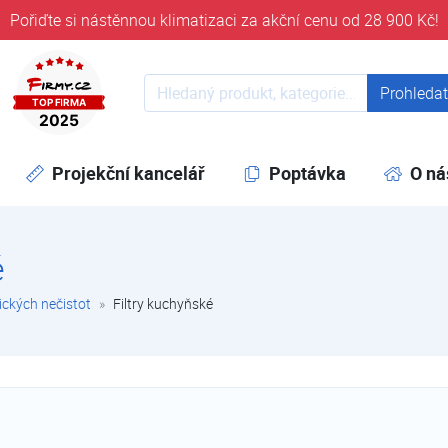
Pořiďte si nástěnnou klimatizaci za akční cenu od 28 900 Kč!
ověřeni časem 32 let
Prohledat web
Prohleda
Projekční kancelář
Poptávka
O ná
é
ických nečistot
Filtry kuchyňské