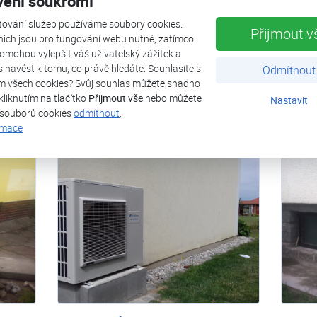
vení soukromí
Rodinný dům Čejetice
Rodin
je
Tepelné čerpadlo FUJI Kaiteki 14T je
Tepelné
tování služeb používáme soubory cookies.
Přijmout v
nich jsou pro fungování webu nutné, zatímco
domu a
použito pro vytápění rodinného domu a
použit
omohou vylepšit váš uživatelský zážitek a
ohřevu teplé užitkové vody. Jako
ohřevu 
ás navést k tomu, co právě hledáte. Souhlasíte s
Odmítnout
l
bivalentní zdroj slouží elektrokotel
bivalen
m všech cookies? Svůj souhlas můžete snadno
instalovaný v tepelném čerpadle.
instalo
kliknutím na tlačítko
Přijmout vše
nebo můžete
Nastavit
 souborů cookies
odmítnout
.
Celý článek
Celý č
rmace