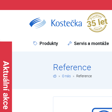
Pr
Reference | O nás | Kostečka GROUP - klimatizace | tepelná čerpadla | úprava vody
Produkty
Servis a montáže
Reference
O nás
Reference