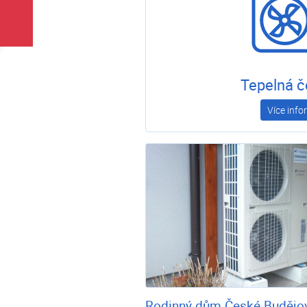
Tepelná č
Více info
Rodinný dům České Budějo