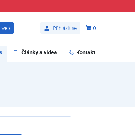
t web
Přihlásit se
0
s
(aktuální)
Články a videa
Kontakt