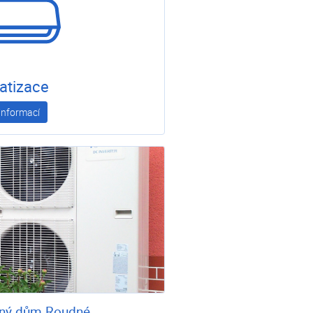
atizace
 informací
ný dům Roudné