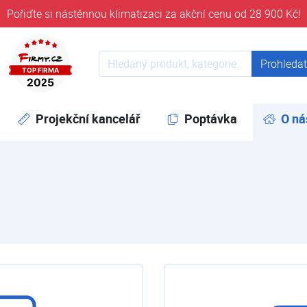
Pořiďte si nástěnnou klimatizaci za akční cenu od 28 900 Kč!
ověřeni časem 32 let
Prohledat web
Prohleda
Projekční kancelář
Poptávka
O ná