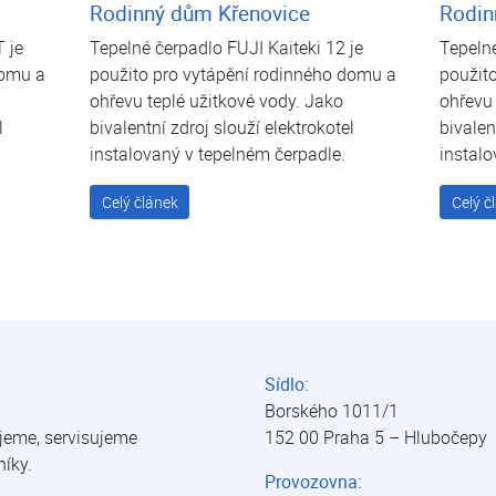
Rodinný dům Křenovice
Rodin
 je
Tepelné čerpadlo FUJI Kaiteki 12 je
Tepelné
domu a
použito pro vytápění rodinného domu a
použit
ohřevu teplé užitkové vody. Jako
ohřevu 
l
bivalentní zdroj slouží elektrokotel
bivalen
instalovaný v tepelném čerpadle.
instalo
Celý článek
Celý č
Sídlo:
Borského 1011/1
jeme, servisujeme
152 00 Praha 5 – Hlubočepy
níky.
Provozovna: