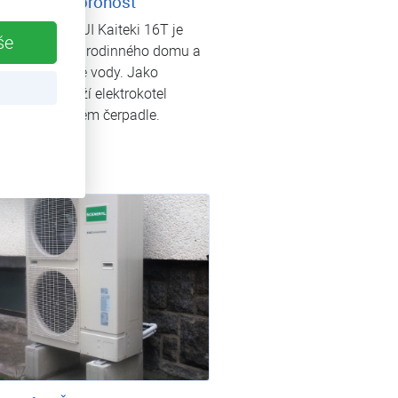
ný dům Dobrohošť
 čerpadlo FUJI Kaiteki 16T je
še
o pro vytápění rodinného domu a
teplé užitkové vody. Jako
tní zdroj slouží elektrokotel
vaný v tepelném čerpadle.
lánek