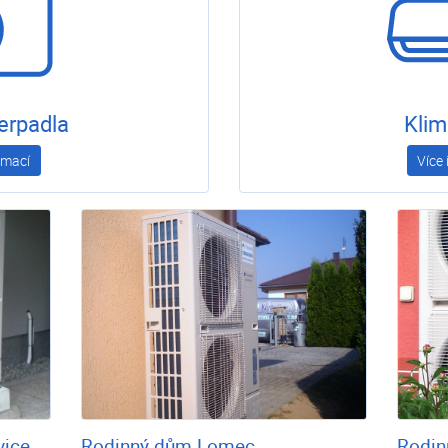
erpadla
Klim
rmací
Více
vice
Rodinný dům Lomec
Rodin