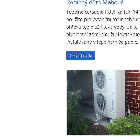
Rodinný dům Mahouš
Tepelné čerpadlo FUJI Kaiteki 14T
použito pro vytápění rodinného 
ohřevu teplé užitkové vody. Jako
bivalentní zdroj slouží elektrokote
instalovaný v tepelném čerpadle.
Celý článek