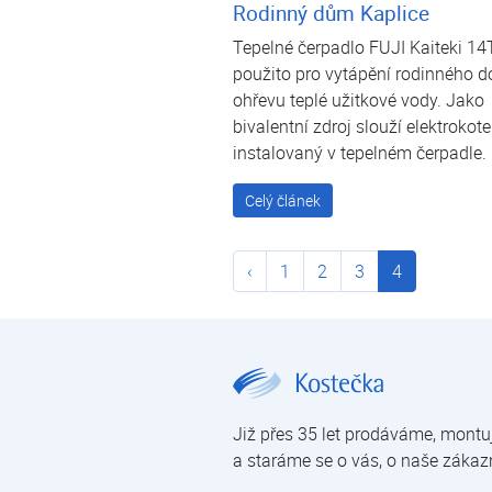
Rodinný dům Kaplice
Tepelné čerpadlo FUJI Kaiteki 14T
použito pro vytápění rodinného 
ohřevu teplé užitkové vody. Jako
bivalentní zdroj slouží elektrokote
instalovaný v tepelném čerpadle.
Celý článek
‹
1
2
3
4
Reference | O nás | Kostečka GROUP - klimatizace | tepelná čerpadla | úprava vody
Již přes 35 let prodáváme, montu
a staráme se o vás, o naše zákaz