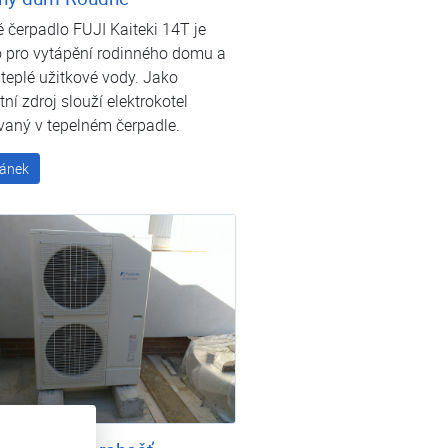
 čerpadlo FUJI Kaiteki 14T je
o pro vytápění rodinného domu a
teplé užitkové vody. Jako
tní zdroj slouží elektrokotel
vaný v tepelném čerpadle.
lánek