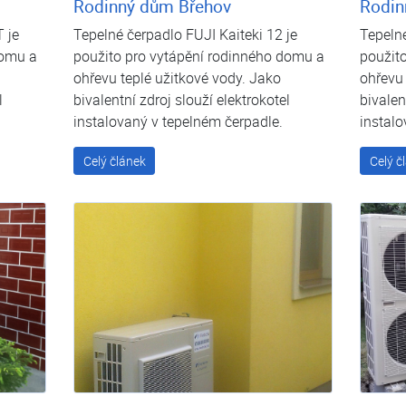
Rodinný dům Břehov
Rodin
 je
Tepelné čerpadlo FUJI Kaiteki 12 je
Tepelné
domu a
použito pro vytápění rodinného domu a
použit
ohřevu teplé užitkové vody. Jako
ohřevu 
l
bivalentní zdroj slouží elektrokotel
bivalen
instalovaný v tepelném čerpadle.
instalo
Celý článek
Celý č