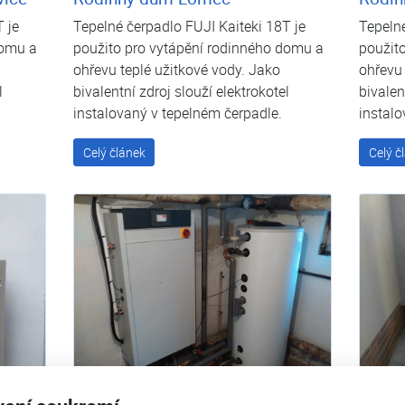
 je
Tepelné čerpadlo FUJI Kaiteki 18T je
Tepelné
domu a
použito pro vytápění rodinného domu a
použit
ohřevu teplé užitkové vody. Jako
ohřevu 
l
bivalentní zdroj slouží elektrokotel
bivalen
instalovaný v tepelném čerpadle.
instalo
Celý článek
Celý č