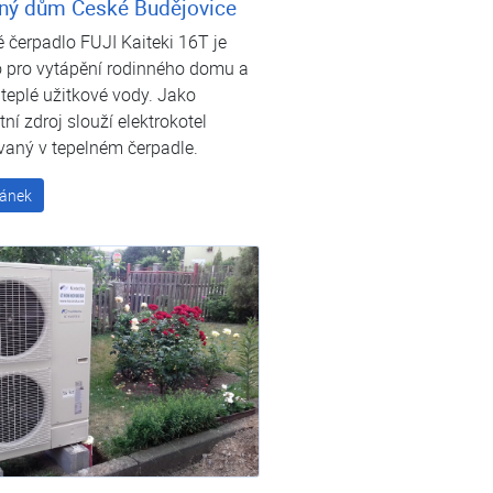
ný dům České Budějovice
 čerpadlo FUJI Kaiteki 16T je
o pro vytápění rodinného domu a
teplé užitkové vody. Jako
tní zdroj slouží elektrokotel
vaný v tepelném čerpadle.
lánek