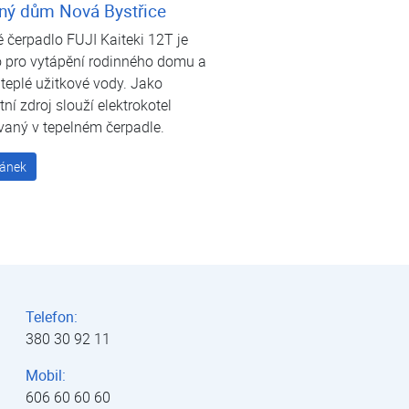
ný dům Nová Bystřice
 čerpadlo FUJI Kaiteki 12T je
o pro vytápění rodinného domu a
teplé užitkové vody. Jako
tní zdroj slouží elektrokotel
vaný v tepelném čerpadle.
lánek
Telefon:
380 30 92 11
Mobil:
606 60 60 60