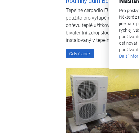
Nasta
Rodinný dům Besednice
Tepelné čerpadlo FUJI Kaiteki 12 
Pro posky
Některé z 
použito pro vytápění rodinného 
jiné nám p
ohřevu teplé užitkové vody. Jako
rychleji v
bivalentní zdroj slouží elektrokote
používání
instalovaný v tepelném čerpadle.
definovat 
používání
Celý článek
Další info