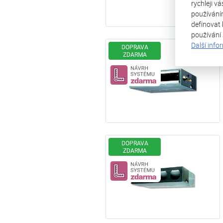
rychleji v
používání
definovat 
používání
Další info
DOPRAVA
ZDARMA
Návrh systému z
DOPRAVA
ZDARMA
Návrh systému z