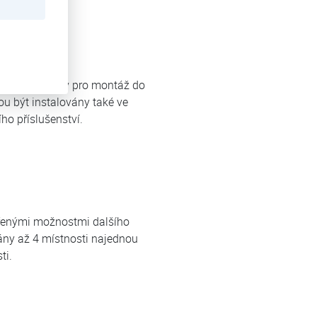
lem jsou určeny pro montáž do
u být instalovány také ve
ho příslušenství.
šířenými možnostmi dalšího
ány až 4 místnosti najednou
ti.