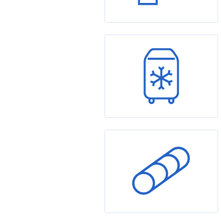
Úprava vody
Mobilní klimatizace
Vzduchotechnika