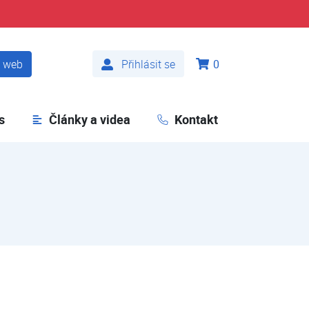
t web
Přihlásit se
0
s
Články a videa
Kontakt