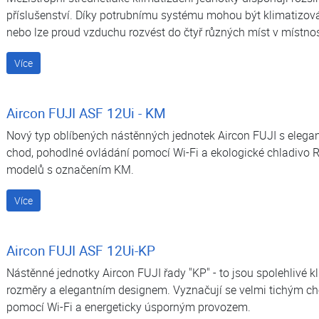
darma
příslušenství. Díky potrubnímu systému mohou být klimatizov
nebo lze proud vzduchu rozvést do čtyř různých míst v místnos
Více
Aircon FUJI ASF 12Ui - KM
darma
Nový typ oblíbených nástěnných jednotek Aircon FUJI s elega
chod, pohodlné ovládání pomocí Wi-Fi a ekologické chladivo R
modelů s označením KM.
Více
Aircon FUJI ASF 12Ui-KP
Nástěnné jednotky Aircon FUJI řady "KP" - to jsou spolehlivé 
darma
rozměry a elegantním designem. Vyznačují se velmi tichým 
pomocí Wi-Fi a energeticky úsporným provozem.