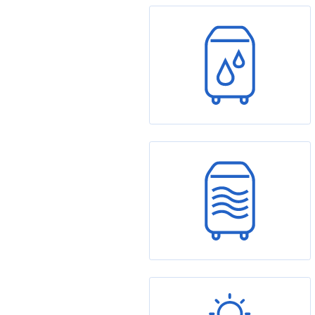
Odvlhčovače vzduchu
Čističky vzduchu