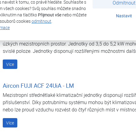
ás navést k tomu, co právě hledáte. Souhlasíte s
Odmítnout
Více
m všech cookies? Svůj souhlas můžete snadno
kliknutím na tlačítko
Přijmout vše
nebo můžete
Nastavit
 souborů cookies
odmítnout
.
Aircon FUJI ACF 18UiA - LL
rmace
Štíhlé „slim“ mezistropní klimatizační jednotky s nízkým profi
darma
úzkých mezistropních prostor. Jednotky od 3,5 do 5,2 kW moho
svislé poloze. Jednotky disponují rozšířenými možnostmi další
Více
Aircon FUJI ACF 24UiA - LM
Mezistropní střednětlaké klimatizační jednotky disponují roz
darma
příslušenství. Díky potrubnímu systému mohou být klimatizov
nebo lze proud vzduchu rozvést do čtyř různých míst v místnos
Více