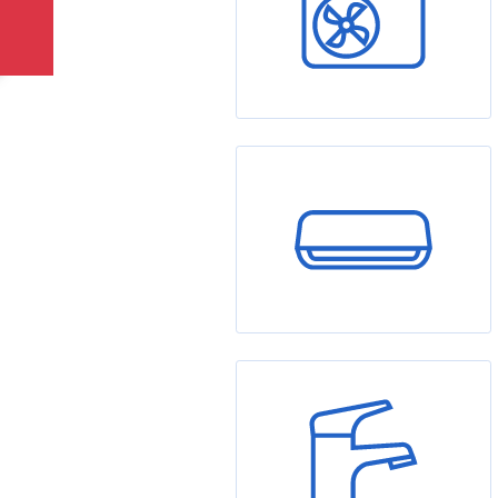
Tepelná čerpadla
Klimatizace