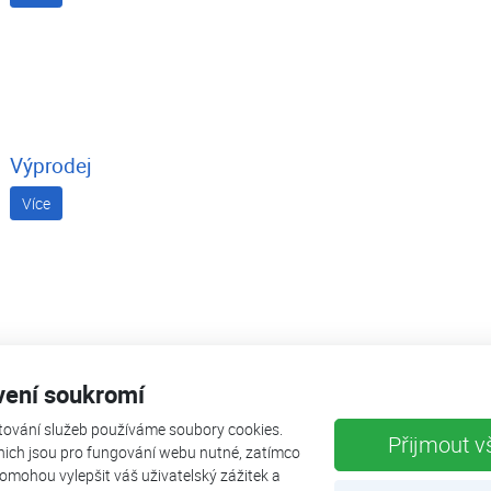
Výprodej
Více
Aircon FUJI ACF 14UiA - LL
vení soukromí
Štíhlé „slim“ mezistropní klimatizační jednotky s nízkým profi
tování služeb používáme soubory cookies.
darma
úzkých mezistropních prostor. Jednotky od 3,5 do 5,2 kW moho
Přijmout v
nich jsou pro fungování webu nutné, zatímco
svislé poloze. Jednotky disponují rozšířenými možnostmi další
omohou vylepšit váš uživatelský zážitek a