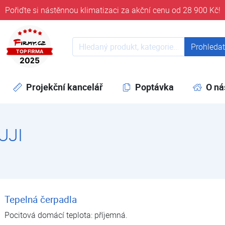
Pořiďte si nástěnnou klimatizaci za akční cenu od 28 900 Kč!
ověřeni časem 32 let
Prohledat web
Prohleda
Projekční kancelář
Poptávka
O ná
UJI
Tepelná čerpadla
Pocitová domácí teplota: příjemná.