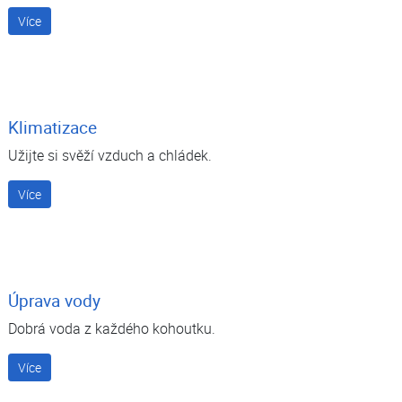
Více
Klimatizace
Užijte si svěží vzduch a chládek.
Více
Úprava vody
Dobrá voda z každého kohoutku.
Více