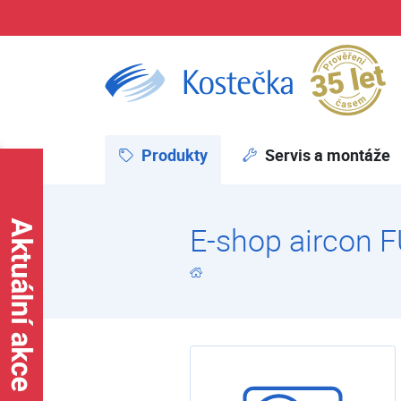
Pr
E-shop | Kostečka GROUP - klimatizace | tepelná čerpadla | úprava vody
Produkty
(aktuální)
Servis a montáže
E-shop aircon F