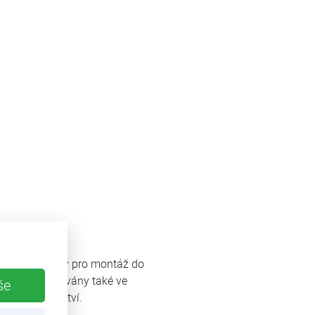
lem jsou určeny pro montáž do
u být instalovány také ve
še
ho příslušenství.