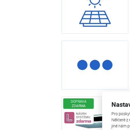
Fotovoltaika
Výprodej
DOPRAVA
Nasta
ZDARMA
Pro posky
Návrh systému z
Některé z 
jiné nám p