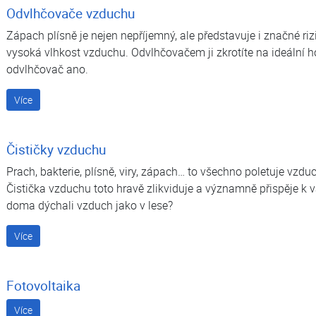
Odvlhčovače vzduchu
Zápach plísně je nejen nepříjemný, ale představuje i značné ri
vysoká vlhkost vzduchu. Odvlhčovačem ji zkrotíte na ideální h
odvlhčovač ano.
Více
Čističky vzduchu
Prach, bakterie, plísně, viry, zápach… to všechno poletuje vzd
Čistička vzduchu toto hravě zlikviduje a významně přispěje k
doma dýchali vzduch jako v lese?
Více
Fotovoltaika
Více