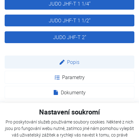
JUDO JHF-T 1 1/4"
JUDO JHF-T 1 1/2"
JUDO JHF-T 2"
Popis
Parametry
Dokumenty
Nastavení soukromí
Zakalení vlivem produktů koroze, uzavřený vzduch nebo
Pro poskytování služeb používáme soubory cookies. Některé z nich
tvorba plynu vedou k poruchám a sníženým výkonům v
jsou pro fungování webu nutné, zatímco jiné nám pomohou vylepšit
topných systémech. HEIFI-TOP zpětný proplachovací filtr
váš uživatelský zážitek a rychleji vás navést k tomu, co právě
sedimentů zachycuje a zadržuje suspendované nečistoty a