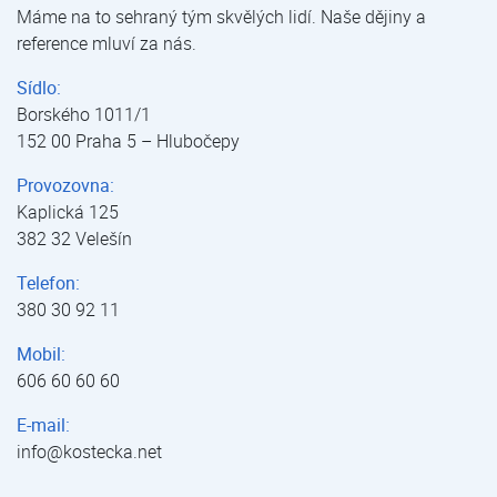
Máme na to sehraný tým skvělých lidí. Naše dějiny a
reference mluví za nás.
Sídlo:
Borského 1011/1
152 00 Praha 5 – Hlubočepy
Provozovna:
Kaplická 125
382 32 Velešín
Telefon:
380 30 92 11
Mobil:
606 60 60 60
E-mail:
info@kostecka.net