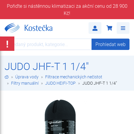
Pořiďte si nástěnnou klimatizaci za akční cenu od 28 900
Kč!
JUDO JHF-T 1 1/4" | JUDO HEIFI-TOP | Filtry manuální | Filtrace mechanických nečistot | Úprava vody | E-shop | Kostečka GROUP - klimatizace | tepelná čerpadla | úprava vody
Me
!
Prohledat web
Prohledat web
JUDO JHF-T 1 1/4"
Úprava vody
Filtrace mechanických nečistot
Filtry manuální
JUDO HEIFI-TOP
JUDO JHF-T 1 1/4"