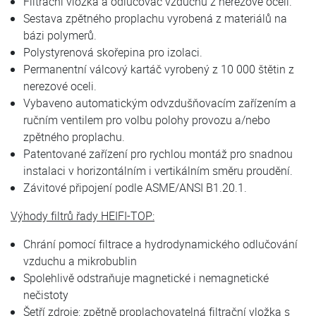
Filtrační vložka a odlučovač vzduchu z nerezové oceli.
Sestava zpětného proplachu vyrobená z materiálů na
bázi polymerů.
Polystyrenová skořepina pro izolaci.
Permanentní válcový kartáč vyrobený z 10 000 štětin z
nerezové oceli.
Vybaveno automatickým odvzdušňovacím zařízením a
ručním ventilem pro volbu polohy provozu a/nebo
zpětného proplachu.
Patentované zařízení pro rychlou montáž pro snadnou
instalaci v horizontálním i vertikálním směru proudění.
Závitové připojení podle ASME/ANSI B1.20.1.
Výhody filtrů řady HEIFI-TOP:
Chrání pomocí filtrace a hydrodynamického odlučování
vzduchu a mikrobublin
Spolehlivě odstraňuje magnetické i nemagnetické
nečistoty
Šetří zdroje: zpětně proplachovatelná filtrační vložka s