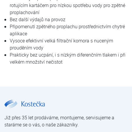
rotujícím kartáčem pro nízkou spotřebu vody pro zpětné
proplachování
Bez další výdajů na provoz
Připomenutí zpětného proplachu prostřednictvím chytré
aplikace
Vysoce efektivní velká filtrační komora s nuceným
prouděním vody
Prakticky bez ucpání, i s nízkým diferenčním tlakem i při
velkém množství nečistot
JUDO JHF-T 1 1/4" | JUDO HEIFI-TOP | Filtry manuální | Filtrace mechanických nečistot | Úprava vody | E-shop | Kostečka GROUP - klimatizace | tepelná čerpadla | úprava vody
Již přes 35 let prodáváme, montujeme, servisujeme a
staráme se o vás, o naše zákazníky.