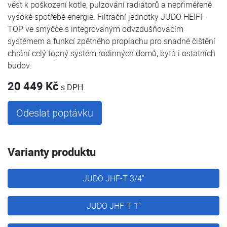
vést k poškození kotle, pulzování radiátorů a nepřiměřeně
vysoké spotřebě energie. Filtrační jednotky JUDO HEIFI-
TOP ve smyčce s integrovaným odvzdušňovacím
systémem a funkcí zpětného proplachu pro snadné čištění
chrání celý topný systém rodinných domů, bytů i ostatních
budov.
20 449 Kč
s DPH
Odeslat poptávku
Varianty produktu
JUDO JHF-T 3/4"
JUDO JHF-T 1"