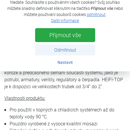
hledáte. Souhlasíte s používáním všech cookies? Svůj souhlas
částice v topných a chladicích systémech. Systém
můžete snadno definovat kliknutím na tlačítko
Přijmout vše
nebo
současně odebírá vzduch přes integrovaný odlučovač
můžete používání souborů cookies
odmítnout
.
vzduchu a uvolňuje jej přes vestavěný automatický
Další informace
odvzdušňovací ventil, který funguje bez použití chemikálií.
HEIFI-TOP je šetrný k životnímu prostředí a snadno se
Přijmout vše
ovládá.
Odmítnout
Pravidelné zpětné proplachování eliminuje zachycené
nečistoty v jednotce, zatímco systém nadále plní své
Nastavit
funkce. Výsledek? Zlepšený přenos tepla, snížené riziko
koroze a předčasného selhání součástí systému, jako je
potrubí, armatury, ventily, regulátory a čerpadla. HEIFI-TOP
je k dispozici ve velikostech trubek od 3/4" do 2".
Vlastnosti produktu:
Pro použití v topných a chladicích systémech až do
teploty vody 90 °C.
Pouzdro vyrobené z vysoce kvalitní mosazi.