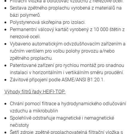
Filtrační vložka a odlučovač vzduchu z nerezové oceli.
Sestava zpětného proplachu vyrobená z materiálů na
bázi polymerů.
Polystyrenová skořepina pro izolaci.
Permanentní válcový kartáč vyrobený z 10 000 štětin z
nerezové oceli.
Vybaveno automatickým odvzdušňovacím zařízením a
ručním ventilem pro volbu polohy provozu a/nebo
zpětného proplachu.
Patentované zařízení pro rychlou montáž pro snadnou
instalaci v horizontálním i vertikálním směru proudění.
Závitové připojení podle ASME/ANSI B1.20.1.
Výhody filtrů řady HEIFI-TOP:
Chrání pomocí filtrace a hydrodynamického odlučování
vzduchu a mikrobublin
Spolehlivě odstraňuje magnetické i nemagnetické
nečistoty
Šetří zdroje: zpětně proplachovatelná filtrační vložka s