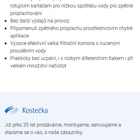
rotujícím kartáčem pro nízkou spotřebu vody pro zpětné
proplachování
Bez další výdajů na provoz
Připomenutí zpětného proplachu prostřednictvím chytré
aplikace
Vysoce efektivní velká filtrační komora s nuceným
prouděním vody
Prakticky bez ucpání, i s nízkým diferenčním tlakem i při
velkém množství nečistot
JUDO JHF-T 2" | JUDO HEIFI-TOP | Filtry manuální | Filtrace mechanických nečistot | Úprava vody | E-shop | Kostečka GROUP - klimatizace | tepelná čerpadla | úprava vody
Již přes 35 let prodáváme, montujeme, servisujeme a
staráme se o vás, o naše zákazníky.