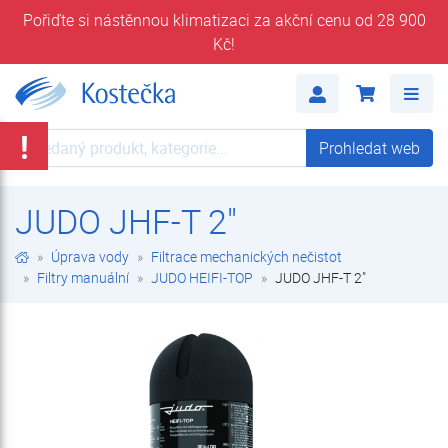
Pořiďte si nástěnnou klimatizaci za akční cenu od 28 900
Kč!
JUDO JHF-T 2" | JUDO HEIFI-TOP | Filtry manuální | Filtrace mechanických nečistot | Úprava vody | E-shop | Kostečka GROUP - klimatizace | tepelná čerpadla | úprava vody
Me
!
Prohledat web
Prohledat web
JUDO JHF-T 2"
Úprava vody
Filtrace mechanických nečistot
Filtry manuální
JUDO HEIFI-TOP
JUDO JHF-T 2"