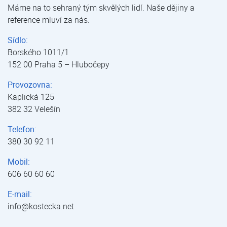
Máme na to sehraný tým skvělých lidí. Naše dějiny a
reference mluví za nás.
Sídlo:
Borského 1011/1
152 00 Praha 5 – Hlubočepy
Provozovna:
Kaplická 125
382 32 Velešín
Telefon:
380 30 92 11
Mobil:
606 60 60 60
E-mail:
info@kostecka.net