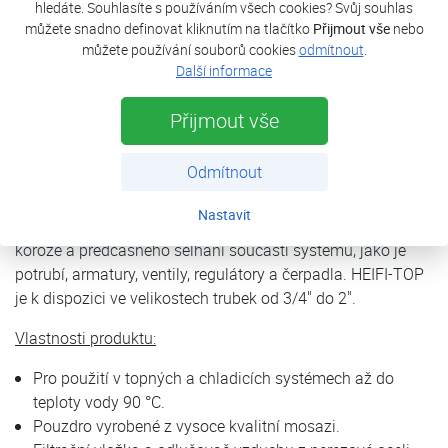
hledáte. Souhlasíte s používáním všech cookies? Svůj souhlas
částice v topných a chladicích systémech. Systém
můžete snadno definovat kliknutím na tlačítko
Přijmout vše
nebo
současně odebírá vzduch přes integrovaný odlučovač
můžete používání souborů cookies
odmítnout
.
vzduchu a uvolňuje jej přes vestavěný automatický
Další informace
odvzdušňovací ventil, který funguje bez použití chemikálií.
HEIFI-TOP je šetrný k životnímu prostředí a snadno se
Přijmout vše
ovládá.
Odmítnout
Pravidelné zpětné proplachování eliminuje zachycené
nečistoty v jednotce, zatímco systém nadále plní své
Nastavit
funkce. Výsledek? Zlepšený přenos tepla, snížené riziko
koroze a předčasného selhání součástí systému, jako je
potrubí, armatury, ventily, regulátory a čerpadla. HEIFI-TOP
je k dispozici ve velikostech trubek od 3/4" do 2".
Vlastnosti produktu:
Pro použití v topných a chladicích systémech až do
teploty vody 90 °C.
Pouzdro vyrobené z vysoce kvalitní mosazi.