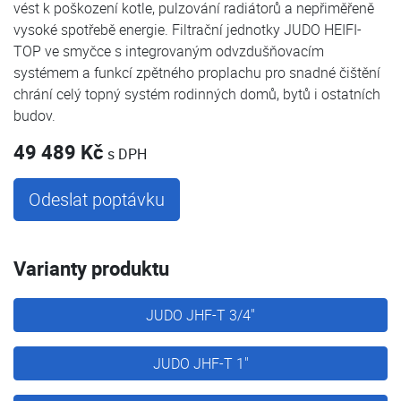
vést k poškození kotle, pulzování radiátorů a nepřiměřeně
vysoké spotřebě energie. Filtrační jednotky JUDO HEIFI-
TOP ve smyčce s integrovaným odvzdušňovacím
systémem a funkcí zpětného proplachu pro snadné čištění
chrání celý topný systém rodinných domů, bytů i ostatních
budov.
49 489 Kč
s DPH
Odeslat poptávku
Varianty produktu
JUDO JHF-T 3/4"
JUDO JHF-T 1"