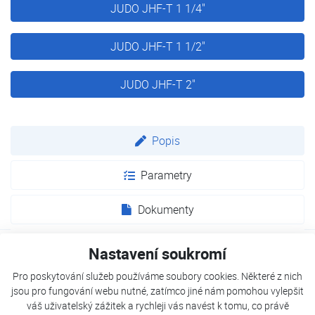
JUDO JHF-T 1 1/4"
JUDO JHF-T 1 1/2"
JUDO JHF-T 2"
Popis
Parametry
Dokumenty
Nastavení soukromí
Zakalení vlivem produktů koroze, uzavřený vzduch nebo
Pro poskytování služeb používáme soubory cookies. Některé z nich
tvorba plynu vedou k poruchám a sníženým výkonům v
jsou pro fungování webu nutné, zatímco jiné nám pomohou vylepšit
topných systémech. HEIFI-TOP zpětný proplachovací filtr
váš uživatelský zážitek a rychleji vás navést k tomu, co právě
sedimentů zachycuje a zadržuje suspendované nečistoty a