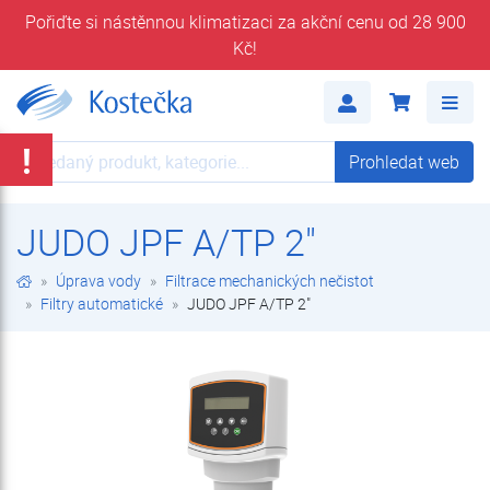
Pořiďte si nástěnnou klimatizaci za akční cenu od 28 900
Kč!
JUDO JPF A/TP 2" | Filtry automatické | Filtrace mechanických nečistot | Úprava vody | E-shop | Kostečka GROUP - klimatizace | tepelná čerpadla | úprava vody
Me
!
Prohledat web
Prohledat web
JUDO JPF A/TP 2"
Úprava vody
Filtrace mechanických nečistot
Filtry automatické
JUDO JPF A/TP 2"