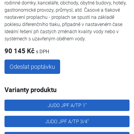
rodinné domky, kanceláře, obchody, obytné budovy, hotely,
gastronomické provozy, průmysl, atd. Časové a tlakové
nastavení proplachu - proplach se spustí na základě
poklesu diferenčního tlaku, případně v nastaveném čase.
Ideální řešení při častých změnách kvality vody nebo v
systémech s uzavřeným oběhem vody.
90 145 Kč
s DPH
Odeslat poptávku
Varianty produktu
JUDO JPF A/TP 1"
JUDO JPF A/TP 3/4"