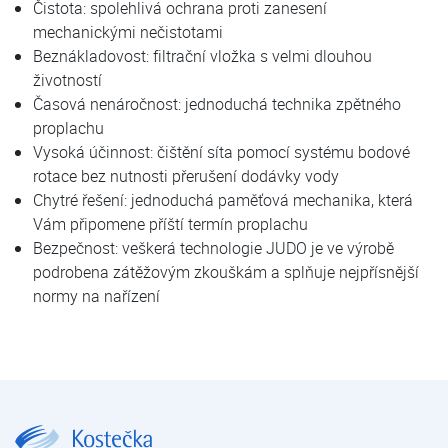
Čistota: spolehlivá ochrana proti zanesení
mechanickými nečistotami
Beznákladovost: filtrační vložka s velmi dlouhou
životností
Časová nenáročnost: jednoduchá technika zpětného
proplachu
Vysoká účinnost: čištění síta pomocí systému bodové
rotace bez nutnosti přerušení dodávky vody
Chytré řešení: jednoduchá paměťová mechanika, která
Vám připomene příští termín proplachu
Bezpečnost: veškerá technologie JUDO je ve výrobě
podrobena zátěžovým zkouškám a splňuje nejpřísnější
normy na nařízení
JUDO JPF A/TP 2" | Filtry automatické | Filtrace mechanických nečistot | Úprava vody | E-shop | Kostečka GROUP - klimatizace | tepelná čerpadla | úprava vody