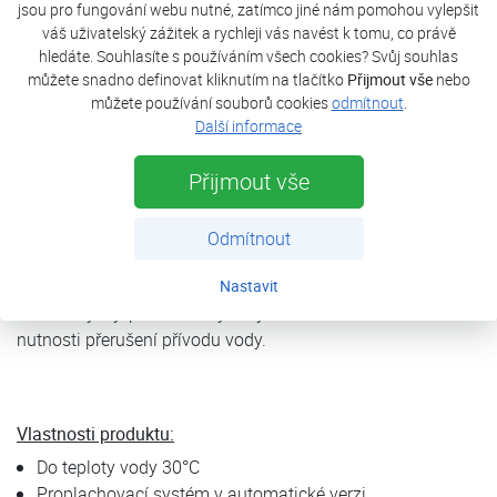
jsou pro fungování webu nutné, zatímco jiné nám pomohou vylepšit
talířovými ventily, termostatické směšovací ventily, dochází
váš uživatelský zážitek a rychleji vás navést k tomu, co právě
k zanášení ohřívačů vody, splachovačů, kotlů topení,
hledáte. Souhlasíte s používáním všech cookies? Svůj souhlas
radiátorů, čerpadel, praček nebo myček. Aby se zabránilo
můžete snadno definovat kliknutím na tlačítko
Přijmout vše
nebo
korozi a usazování, je filtrace vody nutná.
můžete používání souborů cookies
odmítnout
.
Řada filtrů JUDO PROFIMAT PLUS se zpětným proplachem
Další informace
je určena pro domácnosti i průmysl s vysokým průtokovým
Přijmout vše
výkonem od 4 do 200m3 / hod. (3/4" - DN200).
Patentovaný ochranný filtr se zpětným proplachem účinně
a ekonomicky chrání vodovodní potrubí, armatury a jiná
Odmítnout
připojená zařízení. Filtry JUDO zbaví protékající vodu všech
hrubých a jemnozrnných nečistot. Čištění síta probíhá
Nastavit
tlakem trysky patentovaným systémem bodové rotace bez
nutnosti přerušení přívodu vody.
Vlastnosti produktu:
Do teploty vody 30°C
Proplachovací systém v automatické verzi