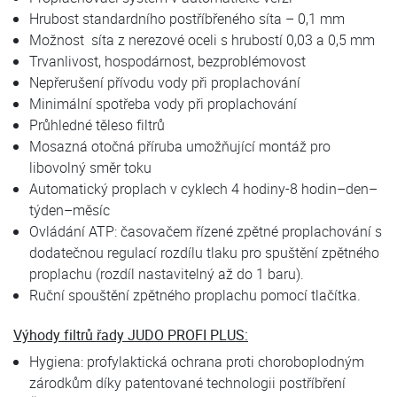
Hrubost standardního postříbřeného síta – 0,1 mm
Možnost síta z nerezové oceli s hrubostí 0,03 a 0,5 mm
Trvanlivost, hospodárnost, bezproblémovost
Nepřerušení přívodu vody při proplachování
Minimální spotřeba vody při proplachování
Průhledné těleso filtrů
Mosazná otočná příruba umožňující montáž pro
libovolný směr toku
Automatický proplach v cyklech 4 hodiny-8 hodin–den–
týden–měsíc
Ovládání ATP: časovačem řízené zpětné proplachování s
dodatečnou regulací rozdílu tlaku pro spuštění zpětného
proplachu (rozdíl nastavitelný až do 1 baru).
Ruční spouštění zpětného proplachu pomocí tlačítka.
Výhody filtrů řady JUDO PROFI PLUS:
Hygiena: profylaktická ochrana proti choroboplodným
zárodkům díky patentované technologii postříbření