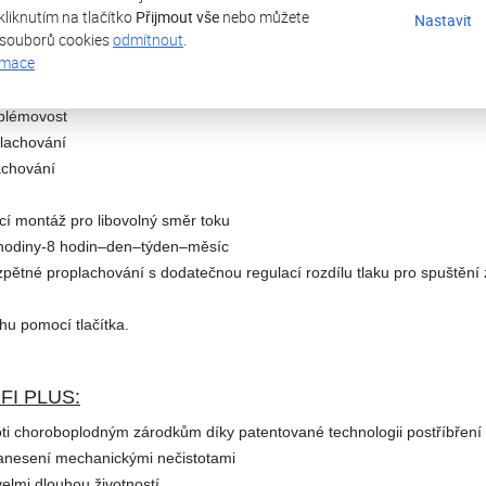
kliknutím na tlačítko
Přijmout vše
nebo můžete
Nastavit
ké verzi
 souborů cookies
odmítnout
.
rmace
ho síta – 0,1 mm
hrubostí 0,03, 0,32 mm a 0,5 mm
oblémovost
plachování
lachování
í montáž pro libovolný směr toku
 hodiny-8 hodin–den–týden–měsíc
ětné proplachování s dodatečnou regulací rozdílu tlaku pro spuštění 
hu pomocí tlačítka.
OFI PLUS:
oti choroboplodným zárodkům díky patentované technologii postříbření
 zanesení mechanickými nečistotami
velmi dlouhou životností