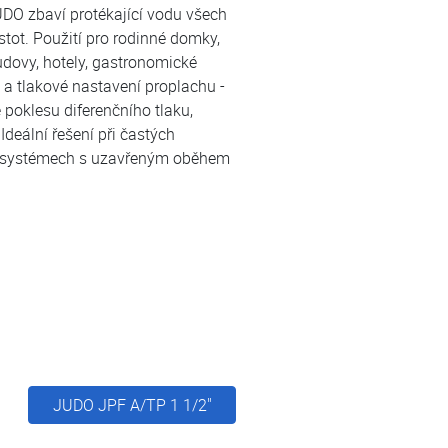
JUDO zbaví protékající vodu všech
tot. Použití pro rodinné domky,
udovy, hotely, gastronomické
 a tlakové nastavení proplachu -
 poklesu diferenčního tlaku,
deální řešení při častých
v systémech s uzavřeným oběhem
JUDO JPF A/TP 1 1/2"