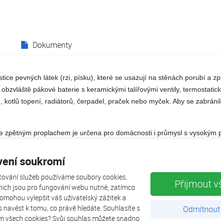
Dokumenty
tice pevných látek (rzi, písku), které se usazují na stěnách porubí a 
obzvláště pákové baterie s keramickými talířovými ventily, termostatic
kotlů topení, radiátorů, čerpadel, praček nebo myček. Aby se zabránilo
 zpětným proplachem je určena pro domácnosti i průmysl s vysokým
chranný filtr se zpětným proplachem účinně a ekonomicky chrání vodovo
í protékající vodu všech hrubých a jemnozrnných nečistot. Čištění síta
vení soukromí
 přerušení přívodu vody.
tování služeb používáme soubory cookies.
Přijmout v
nich jsou pro fungování webu nutné, zatímco
omohou vylepšit váš uživatelský zážitek a
ás navést k tomu, co právě hledáte. Souhlasíte s
Odmítnout
m všech cookies? Svůj souhlas můžete snadno