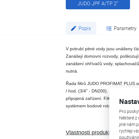
JUDO JPF A/TP 2"
Popis
Parametry
V potrubí pitné vody jsou unášeny čás
Zanášejí domovní rozvody, poškozují 
zanášení ohřívačů vody, splachovačů, 
nutná.
Řada filtrů JUDO PROFIMAT PLUS se
/ hod. (3/4" - DN200). Patentovaný o
připojená zařízení. Filtry JUDO zbav
Nasta
systémem bodové rotace bez nutnosti
Pro posky
Některé z 
jiné nám p
rychleji v
Vlastnosti produktu:
používání