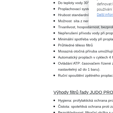
Do teploty vody 30°C
definovat 
Proplachovací systém v automatic
používání
Další info
Hrubost standardního postříbřené
Možnost síta z nerezové oceli s 
Trvanlivost, hospodárnost, bezpr
Nepřerušení přívodu vody při pro
Minimální spotřeba vody při prop
Průhledné těleso filtrů
Mosazná otočná příruba umožňujíc
Automatický proplach v cyklech 4
Ovládání ATP: časovačem řízené zp
nastavitelný až do 1 baru).
Ruční spouštění zpětného proplac
Výhody filtrů řady JUDO PR
Hygiena: profylaktická ochrana pr
Čistota: spolehlivá ochrana proti
Beznákladovost: filtrační vložka s 