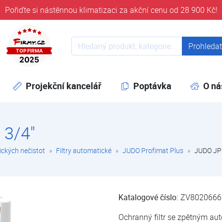
Pořiďte si nástěnnou klimatizaci za akční cenu od 28 900 Kč!
ověřeni časem 32 let
Prohledat web
Prohleda
Projekční kancelář
Poptávka
O ná
 3/4"
ických nečistot
Filtry automatické
JUDO Profimat Plus
JUDO JP
Katalogové číslo:
ZV8020666
Ochranný filtr se zpětným a