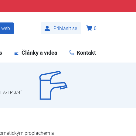
t web
Přihlásit se
0
s
Články a videa
Kontakt
F A/TP 3/4"
utomatickým proplachem a