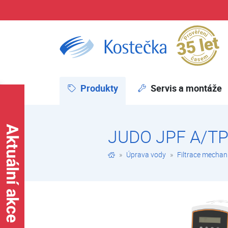
Pr
JUDO JPF A/TP 3/4" | JUDO Profimat Plus | Filtry automatické | Filtrace mechanických nečistot | Úprava vody | E-shop | Kostečka GROUP - klimatizace | tepelná čerpadla | úprava vody
Produkty
(aktuální)
Servis a montáže
JUDO JPF A/TP
Úprava vody
Filtrace mechan