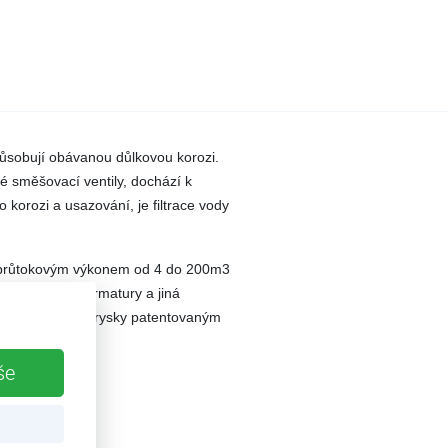
způsobují obávanou důlkovou korozi.
ké směšovací ventily, dochází k
 korozi a usazování, je filtrace vody
 průtokovým výkonem od 4 do 200m3
dní potrubí, armatury a jiná
 probíhá tlakem trysky patentovaným
še