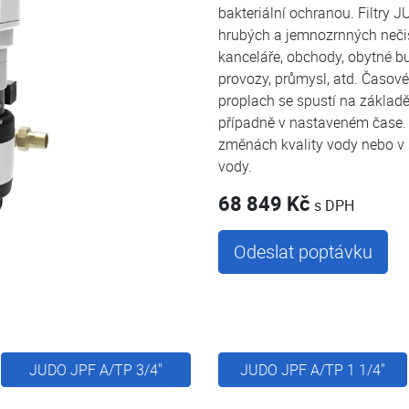
bakteriální ochranou. Filtry 
hrubých a jemnozrnných nečis
kanceláře, obchody, obytné b
provozy, průmysl, atd. Časové
proplach se spustí na základě
případně v nastaveném čase. I
změnách kvality vody nebo 
vody.
68 849 Kč
s DPH
Odeslat poptávku
JUDO JPF A/TP 3/4"
JUDO JPF A/TP 1 1/4"