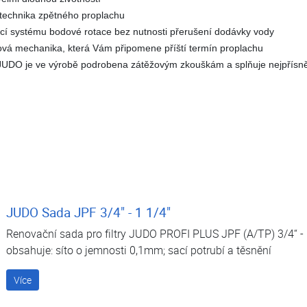
technika zpětného proplachu
ocí systému bodové rotace bez nutnosti přerušení dodávky vody
vá mechanika, která Vám připomene příští termín proplachu
JUDO je ve výrobě podrobena zátěžovým zkouškám a splňuje nejpřísně
JUDO Sada JPF 3/4" - 1 1/4"
Renovační sada pro filtry JUDO PROFI PLUS JPF (A/TP) 3/4“ -
obsahuje: síto o jemnosti 0,1mm; sací potrubí a těsnění
Více