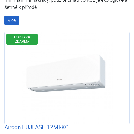
šetrné k přírodě..
Více
DOPRAVA
ZDARMA
Aircon FUJI ASF 12MI-KG