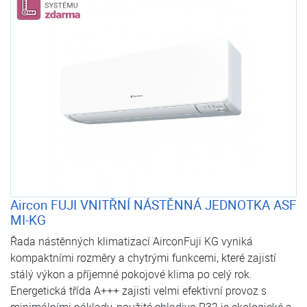
Aircon FUJI VNITŘNÍ NÁSTĚNNÁ JEDNOTKA ASF
MI-KG
Řada nástěnných klimatizací AirconFuji KG vyniká
kompaktními rozměry a chytrými funkcemi, které zajistí
stálý výkon a příjemné pokojové klima po celý rok.
Energetická třída A+++ zajisti velmi efektivní provoz s
minimálními náklady, použité chladivo R32 je ekologické a