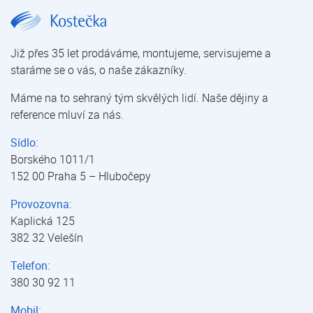
Aircon FUJI série G aircon FUJI | Multi systém | Klimatizace pro domácnosti a kanceláře | Klimatizace | E-shop | Kostečka GROUP - klimatizace | tepelná čerpadla | úprava vody
Již přes 35 let prodáváme, montujeme, servisujeme a
staráme se o vás, o naše zákazníky.
Máme na to sehraný tým skvělých lidí. Naše dějiny a
reference mluví za nás.
Sídlo:
Borského 1011/1
152 00 Praha 5 – Hlubočepy
Provozovna:
Kaplická 125
382 32 Velešín
Telefon:
380 30 92 11
Mobil: