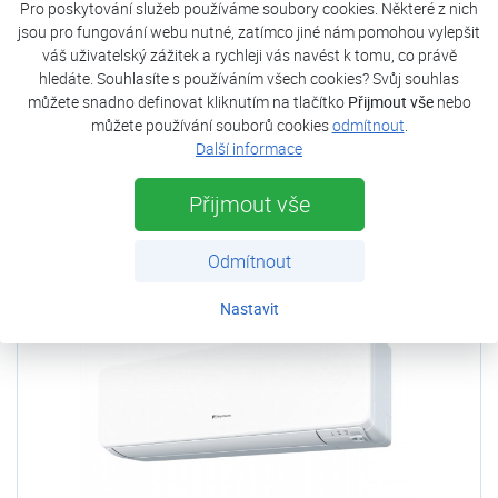
Aircon FUJI ASF 14MI-KM
Pro poskytování služeb používáme soubory cookies. Některé z nich
jsou pro fungování webu nutné, zatímco jiné nám pomohou vylepšit
Nový typ oblíbených nástěnných jednotek Aircon FUJI s
váš uživatelský zážitek a rychleji vás navést k tomu, co právě
elegantním designem, které je možné kombinovat s jinými
hledáte. Souhlasíte s používáním všech cookies? Svůj souhlas
typy a výkony vnitřních jednotek. Velmi tichý chod,
můžete snadno definovat kliknutím na tlačítko
Přijmout vše
nebo
pohodlné ovládání pomocí Wi-Fi a ekologické chladivo R32
můžete používání souborů cookies
odmítnout
.
- to jsou přednosti nových modelů s označením KM.
Další informace
Více
Přijmout vše
DOPRAVA
Odmítnout
ZDARMA
Nastavit