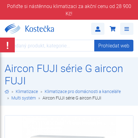
Pořiďte si nástěnnou klimatizaci za akční cenu od 28 900
Kč!
Aircon FUJI série G aircon FUJI | Multi systém | Klimatizace pro domácnosti a kanceláře | Klimatizace | E-shop | Kostečka GROUP - klimatizace | tepelná čerpadla | úprava vody
Me
!
Prohledat web
Prohledat web
Aircon FUJI série G aircon
FUJI
Klimatizace
Klimatizace pro domácnosti a kanceláře
Multi systém
Aircon FUJI série G aircon FUJI